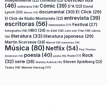
independiente
(22)
comedia
(22)
(46)
Cómic
(39)
D'A
(22)
David
culturaca
(18)
documental
(30)
El Click
(29)
Lynch
(20)
discos
(14)
entrevista
(39)
El Click de Ràdio Montornès
(22)
escritoras
(56)
Festival
(27)
feminismo
(17)
HBO
(24)
fotografía
(18)
In-Edit
(18)
Lars von Trier
(16)
Libros
literatura
(33)
literatura japonesa
(29)
(16)
Martin Scorsese
(24)
Marvel
(15)
memorias
(14)
Música
(80)
Netflix
(54)
Paul Thomas
poesía
(40)
Rock
Punk
(17)
poeta
(15)
Anderson
(14)
(32)
serie
(28)
Steven Spielberg
(22)
Stanley Kubrick
(15)
Teatro
(16)
Werner Herzog
(17)