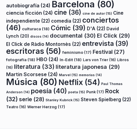
Barcelona
(80)
autobiografía
(24)
cine
(36)
ciencia ficción
(24)
Cine
cine de autor
(15)
conciertos
independiente
(22)
comedia
(22)
(46)
Cómic
(39)
D'A
(22)
David
culturaca
(18)
documental
(30)
El Click
(29)
Lynch
(20)
discos
(14)
entrevista
(39)
El Click de Ràdio Montornès
(22)
escritoras
(56)
Festival
(27)
feminismo
(17)
HBO
(24)
fotografía
(18)
In-Edit
(18)
Lars von Trier
(16)
Libros
literatura
(33)
literatura japonesa
(29)
(16)
Martin Scorsese
(24)
Marvel
(15)
memorias
(14)
Música
(80)
Netflix
(54)
Paul Thomas
poesía
(40)
Rock
Punk
(17)
poeta
(15)
Anderson
(14)
(32)
serie
(28)
Steven Spielberg
(22)
Stanley Kubrick
(15)
Teatro
(16)
Werner Herzog
(17)