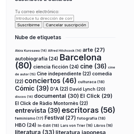
Tu correo electrónico:
Nube de etiquetas
arte
(27)
Akira Kurosawa
(14)
Alfred Hitchcock
(14)
Barcelona
autobiografía
(24)
(80)
cine
(36)
ciencia ficción
(24)
cine
Cine independiente
(22)
comedia
de autor
(15)
conciertos
(46)
(22)
culturaca
(18)
Cómic
(39)
D'A
(22)
David Lynch
(20)
documental
(30)
El Click
(29)
discos
(14)
El Click de Ràdio Montornès
(22)
escritoras
(56)
entrevista
(39)
Festival
(27)
fotografía
(18)
feminismo
(17)
HBO
(24)
In-Edit
(18)
Lars von Trier
(16)
Libros
(16)
literatura
(33)
literatura japonesa