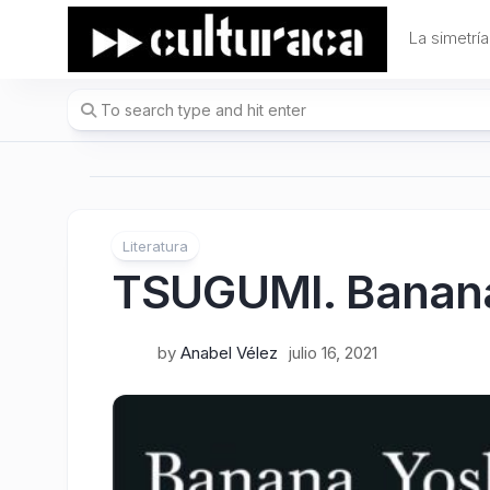
Skip
to
La simetría
content
Literatura
TSUGUMI. Banana
by
Anabel Vélez
julio 16, 2021