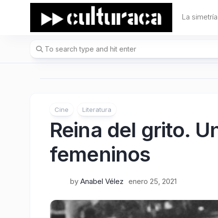
Skip
to
La simetría
content
Cine
Literatura
Reina del grito. U
femeninos
by
Anabel Vélez
enero 25, 2021