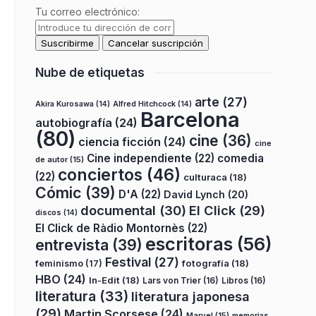
Tu correo electrónico:
Nube de etiquetas
arte
(27)
Akira Kurosawa
(14)
Alfred Hitchcock
(14)
Barcelona
autobiografía
(24)
(80)
cine
(36)
ciencia ficción
(24)
cine
Cine independiente
(22)
comedia
de autor
(15)
conciertos
(46)
(22)
culturaca
(18)
Cómic
(39)
D'A
(22)
David Lynch
(20)
documental
(30)
El Click
(29)
discos
(14)
El Click de Ràdio Montornès
(22)
escritoras
(56)
entrevista
(39)
Festival
(27)
fotografía
(18)
feminismo
(17)
HBO
(24)
In-Edit
(18)
Lars von Trier
(16)
Libros
(16)
literatura
(33)
literatura japonesa
(29)
Martin Scorsese
(24)
Marvel
(15)
memorias