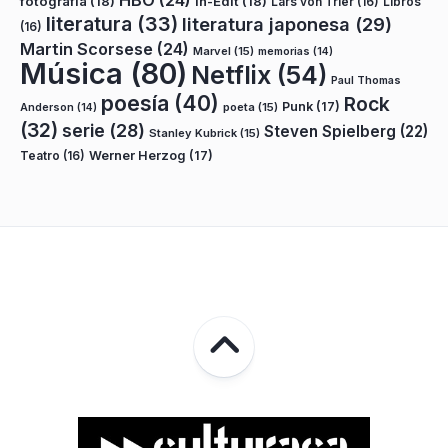
fotografía
(18)
In-Edit
(18)
Lars von Trier
(16)
Libros
literatura
(33)
literatura japonesa
(29)
(16)
Martin Scorsese
(24)
Marvel
(15)
memorias
(14)
Música
(80)
Netflix
(54)
Paul Thomas
poesía
(40)
Rock
Punk
(17)
poeta
(15)
Anderson
(14)
(32)
serie
(28)
Steven Spielberg
(22)
Stanley Kubrick
(15)
Teatro
(16)
Werner Herzog
(17)