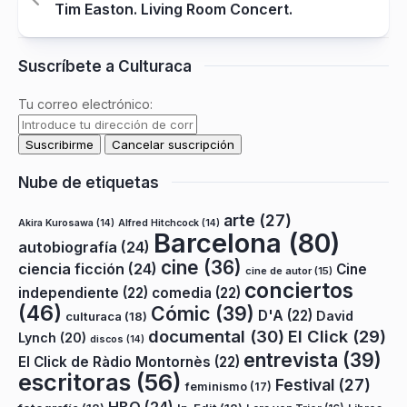
Tim Easton. Living Room Concert.
Suscríbete a Culturaca
Tu correo electrónico:
Nube de etiquetas
arte
(27)
Akira Kurosawa
(14)
Alfred Hitchcock
(14)
Barcelona
(80)
autobiografía
(24)
cine
(36)
ciencia ficción
(24)
Cine
cine de autor
(15)
conciertos
independiente
(22)
comedia
(22)
(46)
Cómic
(39)
D'A
(22)
David
culturaca
(18)
documental
(30)
El Click
(29)
Lynch
(20)
discos
(14)
entrevista
(39)
El Click de Ràdio Montornès
(22)
escritoras
(56)
Festival
(27)
feminismo
(17)
HBO
(24)