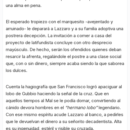
una alma en pena.
El esperado tropiezo con el marquesito -avejentado y
arruinado- le deparará a Lazzaro y a su familia adoptiva una
postrera decepción. La invitación a comer a casa del
proyecto de latifundista concluye con otro desprecio
mayúsculo. De hecho, serán los ofendidos quienes deban
resarcir la afrenta, regalándole el postre a una clase social
que, con o sin dinero, siempre acaba siendo la que saborea
los dulces.
Cuenta la hagiografía que San Francisco logró apaciguar al
lobo de Gubbio haciendo la señal de la cruz. Que en
aquellos tiempos al Mal se le podía domar, convirtiendo al
cánido devora hombres en el
“hermano lobo”
legendario.
Con ese mismo espíritu acude Lazzaro al banco, a pedirles
que le devuelvan el dinero a su señorito decadentista. Alta
es su ingenuidad, estéril y risible su cruzada.