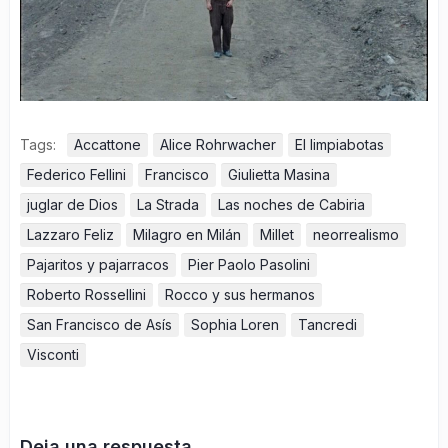
Tags:
Accattone
Alice Rohrwacher
El limpiabotas
Federico Fellini
Francisco
Giulietta Masina
juglar de Dios
La Strada
Las noches de Cabiria
Lazzaro Feliz
Milagro en Milán
Millet
neorrealismo
Pajaritos y pajarracos
Pier Paolo Pasolini
Roberto Rossellini
Rocco y sus hermanos
San Francisco de Asís
Sophia Loren
Tancredi
Visconti
Deja una respuesta