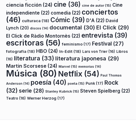
cine
(36)
ciencia ficción
(24)
Cine
cine de autor
(15)
conciertos
independiente
(22)
comedia
(22)
(46)
Cómic
(39)
D'A
(22)
David
culturaca
(18)
documental
(30)
El Click
(29)
Lynch
(20)
discos
(14)
entrevista
(39)
El Click de Ràdio Montornès
(22)
escritoras
(56)
Festival
(27)
feminismo
(17)
HBO
(24)
fotografía
(18)
In-Edit
(18)
Lars von Trier
(16)
Libros
literatura
(33)
literatura japonesa
(29)
(16)
Martin Scorsese
(24)
Marvel
(15)
memorias
(14)
Música
(80)
Netflix
(54)
Paul Thomas
poesía
(40)
Rock
Punk
(17)
poeta
(15)
Anderson
(14)
(32)
serie
(28)
Steven Spielberg
(22)
Stanley Kubrick
(15)
Teatro
(16)
Werner Herzog
(17)