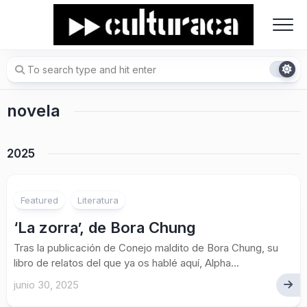
Skip
to
content
novela
2025
Featured
Literatura
‘La zorra’, de Bora Chung
Tras la publicación de Conejo maldito de Bora Chung, su
libro de relatos del que ya os hablé aquí, Alpha...
junio 30, 2025