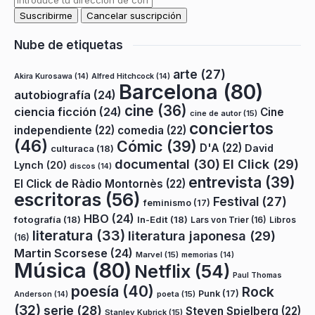
Nube de etiquetas
arte
(27)
Akira Kurosawa
(14)
Alfred Hitchcock
(14)
Barcelona
(80)
autobiografía
(24)
cine
(36)
ciencia ficción
(24)
Cine
cine de autor
(15)
conciertos
independiente
(22)
comedia
(22)
(46)
Cómic
(39)
D'A
(22)
David
culturaca
(18)
documental
(30)
El Click
(29)
Lynch
(20)
discos
(14)
entrevista
(39)
El Click de Ràdio Montornès
(22)
escritoras
(56)
Festival
(27)
feminismo
(17)
HBO
(24)
fotografía
(18)
In-Edit
(18)
Lars von Trier
(16)
Libros
literatura
(33)
literatura japonesa
(29)
(16)
Martin Scorsese
(24)
Marvel
(15)
memorias
(14)
Música
(80)
Netflix
(54)
Paul Thomas
poesía
(40)
Rock
Punk
(17)
poeta
(15)
Anderson
(14)
(32)
serie
(28)
Steven Spielberg
(22)
Stanley Kubrick
(15)