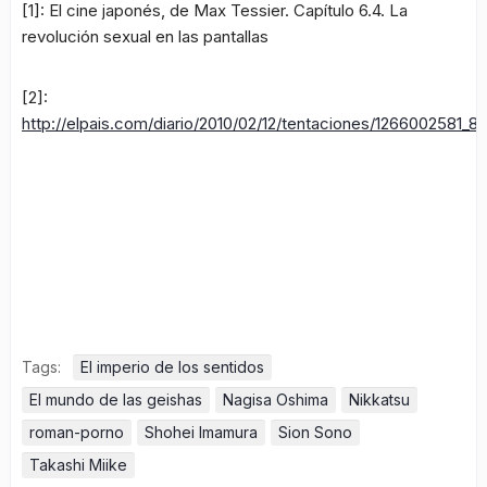
[1]:
El cine japonés
, de Max Tessier.
Capítulo 6.4. La
revolución sexual en las pantallas
[2]:
http://elpais.com/diario/2010/02/12/tentaciones/1266002581_8
Tags:
El imperio de los sentidos
El mundo de las geishas
Nagisa Oshima
Nikkatsu
roman-porno
Shohei Imamura
Sion Sono
Takashi Miike