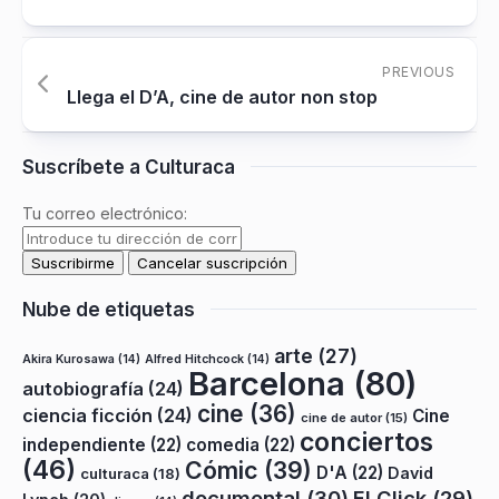
PREVIOUS
Llega el D’A, cine de autor non stop
Suscríbete a Culturaca
Tu correo electrónico:
Nube de etiquetas
arte
(27)
Akira Kurosawa
(14)
Alfred Hitchcock
(14)
Barcelona
(80)
autobiografía
(24)
cine
(36)
ciencia ficción
(24)
Cine
cine de autor
(15)
conciertos
independiente
(22)
comedia
(22)
(46)
Cómic
(39)
D'A
(22)
David
culturaca
(18)
documental
(30)
El Click
(29)