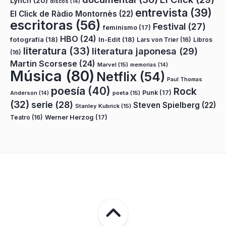
Lynch
(20)
discos
(14)
entrevista
(39)
El Click de Ràdio Montornès
(22)
escritoras
(56)
Festival
(27)
feminismo
(17)
HBO
(24)
fotografía
(18)
In-Edit
(18)
Lars von Trier
(16)
Libros
literatura
(33)
literatura japonesa
(29)
(16)
Martin Scorsese
(24)
Marvel
(15)
memorias
(14)
Música
(80)
Netflix
(54)
Paul Thomas
poesía
(40)
Rock
Punk
(17)
poeta
(15)
Anderson
(14)
(32)
serie
(28)
Steven Spielberg
(22)
Stanley Kubrick
(15)
Teatro
(16)
Werner Herzog
(17)