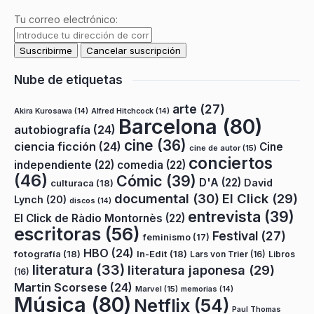
Tu correo electrónico:
Nube de etiquetas
arte
(27)
Akira Kurosawa
(14)
Alfred Hitchcock
(14)
Barcelona
(80)
autobiografía
(24)
cine
(36)
ciencia ficción
(24)
Cine
cine de autor
(15)
conciertos
independiente
(22)
comedia
(22)
(46)
Cómic
(39)
D'A
(22)
David
culturaca
(18)
documental
(30)
El Click
(29)
Lynch
(20)
discos
(14)
entrevista
(39)
El Click de Ràdio Montornès
(22)
escritoras
(56)
Festival
(27)
feminismo
(17)
HBO
(24)
fotografía
(18)
In-Edit
(18)
Lars von Trier
(16)
Libros
literatura
(33)
literatura japonesa
(29)
(16)
Martin Scorsese
(24)
Marvel
(15)
memorias
(14)
Música
(80)
Netflix
(54)
Paul Thomas