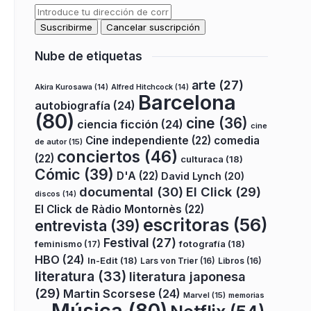
Nube de etiquetas
arte
(27)
Akira Kurosawa
(14)
Alfred Hitchcock
(14)
Barcelona
autobiografía
(24)
(80)
cine
(36)
ciencia ficción
(24)
cine
Cine independiente
(22)
comedia
de autor
(15)
conciertos
(46)
(22)
culturaca
(18)
Cómic
(39)
D'A
(22)
David Lynch
(20)
documental
(30)
El Click
(29)
discos
(14)
El Click de Ràdio Montornès
(22)
escritoras
(56)
entrevista
(39)
Festival
(27)
fotografía
(18)
feminismo
(17)
HBO
(24)
In-Edit
(18)
Lars von Trier
(16)
Libros
(16)
literatura
(33)
literatura japonesa
(29)
Martin Scorsese
(24)
Marvel
(15)
memorias
Música
(80)