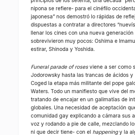
principios de los setenta, una década “per
nipona se refiere- para el cinéfilo occiden
japonesa” nos demostró lo rápidas de reflej
dispuestas a contratar a directores “nuev
llenar los cines con una nueva generación 
sobrevivieron muy pocos: Oshima e Imamur
estirar, Shinoda y Yoshida.
Funeral parade of roses
viene a ser como 
Jodorowsky hasta las trancas de ácidos y 
Coged la etapa más militante del pope gal
Waters. Todo un manifiesto que vive del 
tratando de encajar en un galimatías de i
globales. Una necesidad de aceptación que
comunidad gay explicando a cámara sus an
voz y rodando a pie de calle, mezclando lo
ni que decir tiene- con el
happening
y la al