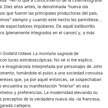
dida” –en lo que a conocimiento de la cinematografía
tal. Diez años antes, la denominada “nueva ola
os que fueron las principales productoras del país,
ísimos” siempre y cuando este hecho les permitiese…
de espectadores impúberes. De aquél batiburrillo
a (plenamente integrados en el canon) y, a más
si Godard rodase
La montaña sagrada
de
con luces estroboscópicas. No sé si me explico.
o e imaginárosla interpretada por personajes de John
momento, tomándole el pulso a una sociedad convulsa
ntereses que, ya por aquél entonces, se sospechaban
 encuentra su manifestación “interior” en esa
helos y preferencias. La modernidad elevando su
s preceptos de la verdadera nueva ola –la francesa,
garada callejera.