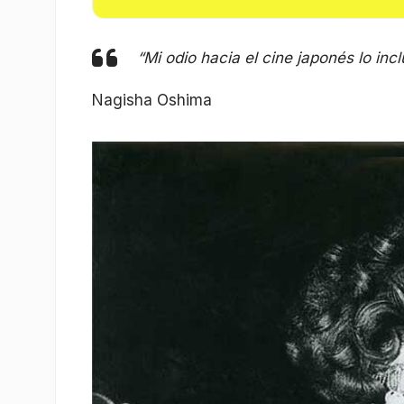
“Mi odio hacia el cine japonés lo in
Nagisha Oshima