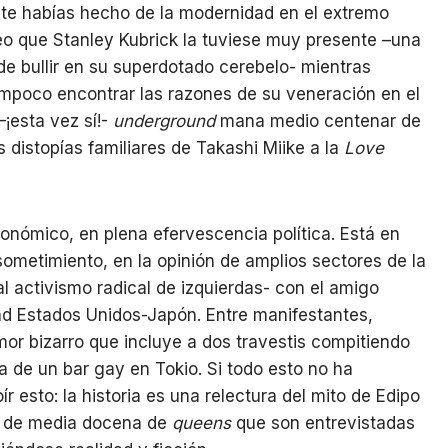
e te habías hecho de la modernidad en el extremo
creo que Stanley Kubrick la tuviese muy presente –una
de bullir en su superdotado cerebelo- mientras
ampoco encontrar las razones de su veneración en el
–¡esta vez sí!-
underground
mana medio centenar de
 distopías familiares de Takashi Miike a la
Love
onómico, en plena efervescencia política. Está en
sometimiento, en la opinión de amplios sectores de la
l activismo radical de izquierdas- con el amigo
ad Estados Unidos-Japón. Entre manifestantes,
mor bizarro que incluye a dos travestis compitiendo
ia de un bar gay en Tokio. Si todo esto no ha
r esto: la historia es una relectura del mito de Edipo
ás de media docena de
queens
que son entrevistadas