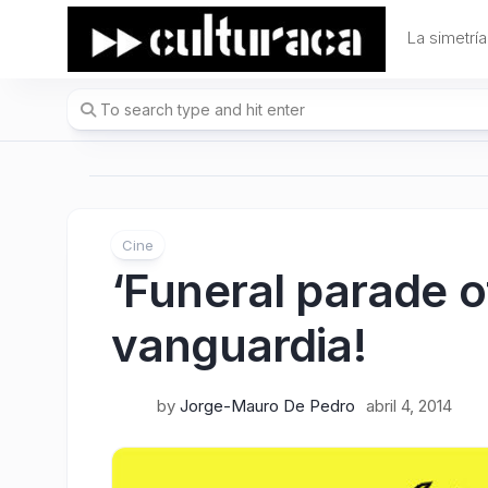
Skip
to
La simetría
content
Cine
‘Funeral parade of
vanguardia!
by
Jorge-Mauro De Pedro
abril 4, 2014