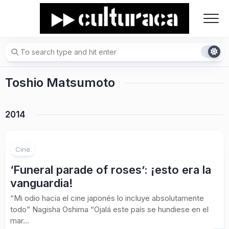
Skip
to
content
Toshio Matsumoto
2014
Cine
‘Funeral parade of roses’: ¡esto era la
vanguardia!
“Mi odio hacia el cine japonés lo incluye absolutamente
todo” Nagisha Oshima “Ojalá este país se hundiese en el
mar...