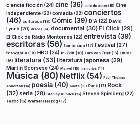
cine
(36)
ciencia ficción
(24)
Cine
cine de autor
(15)
conciertos
independiente
(22)
comedia
(22)
(46)
Cómic
(39)
D'A
(22)
David
culturaca
(18)
documental
(30)
El Click
(29)
Lynch
(20)
discos
(14)
entrevista
(39)
El Click de Ràdio Montornès
(22)
escritoras
(56)
Festival
(27)
feminismo
(17)
HBO
(24)
fotografía
(18)
In-Edit
(18)
Lars von Trier
(16)
Libros
literatura
(33)
literatura japonesa
(29)
(16)
Martin Scorsese
(24)
Marvel
(15)
memorias
(14)
Música
(80)
Netflix
(54)
Paul Thomas
poesía
(40)
Rock
Punk
(17)
poeta
(15)
Anderson
(14)
(32)
serie
(28)
Steven Spielberg
(22)
Stanley Kubrick
(15)
Teatro
(16)
Werner Herzog
(17)