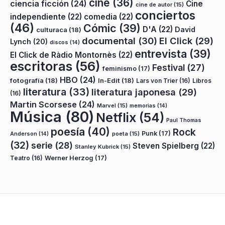
cine
(36)
ciencia ficción
(24)
Cine
cine de autor
(15)
conciertos
independiente
(22)
comedia
(22)
(46)
Cómic
(39)
D'A
(22)
David
culturaca
(18)
documental
(30)
El Click
(29)
Lynch
(20)
discos
(14)
entrevista
(39)
El Click de Ràdio Montornès
(22)
escritoras
(56)
Festival
(27)
feminismo
(17)
HBO
(24)
fotografía
(18)
In-Edit
(18)
Lars von Trier
(16)
Libros
literatura
(33)
literatura japonesa
(29)
(16)
Martin Scorsese
(24)
Marvel
(15)
memorias
(14)
Música
(80)
Netflix
(54)
Paul Thomas
poesía
(40)
Rock
Punk
(17)
poeta
(15)
Anderson
(14)
(32)
serie
(28)
Steven Spielberg
(22)
Stanley Kubrick
(15)
Teatro
(16)
Werner Herzog
(17)