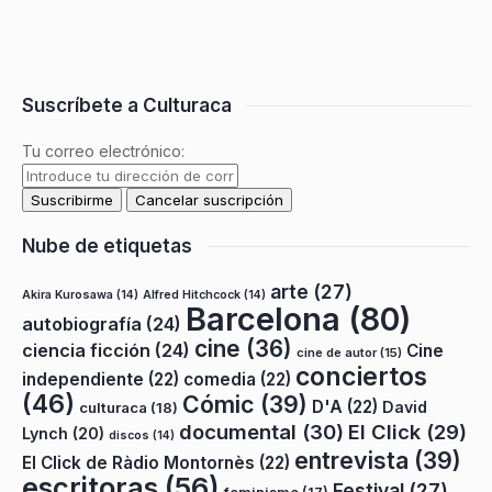
Suscríbete a Culturaca
Tu correo electrónico:
Nube de etiquetas
arte
(27)
Akira Kurosawa
(14)
Alfred Hitchcock
(14)
Barcelona
(80)
autobiografía
(24)
cine
(36)
ciencia ficción
(24)
Cine
cine de autor
(15)
conciertos
independiente
(22)
comedia
(22)
(46)
Cómic
(39)
D'A
(22)
David
culturaca
(18)
documental
(30)
El Click
(29)
Lynch
(20)
discos
(14)
entrevista
(39)
El Click de Ràdio Montornès
(22)
escritoras
(56)
Festival
(27)