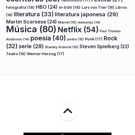
feminismo
(17)
HBO
(24)
fotografía
(18)
In-Edit
(18)
Lars von Trier
(16)
Libros
literatura
(33)
literatura japonesa
(29)
(16)
Martin Scorsese
(24)
Marvel
(15)
memorias
(14)
Música
(80)
Netflix
(54)
Paul Thomas
poesía
(40)
Rock
Punk
(17)
poeta
(15)
Anderson
(14)
(32)
serie
(28)
Steven Spielberg
(22)
Stanley Kubrick
(15)
Teatro
(16)
Werner Herzog
(17)