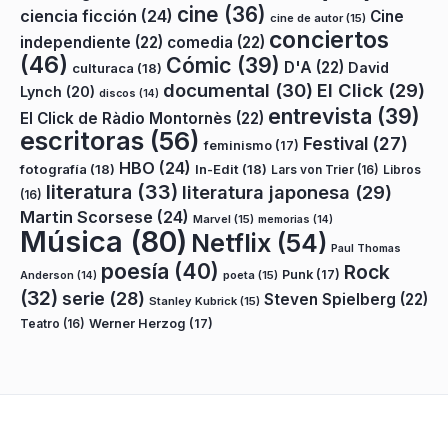
cine
(36)
ciencia ficción
(24)
Cine
cine de autor
(15)
conciertos
independiente
(22)
comedia
(22)
(46)
Cómic
(39)
D'A
(22)
David
culturaca
(18)
documental
(30)
El Click
(29)
Lynch
(20)
discos
(14)
entrevista
(39)
El Click de Ràdio Montornès
(22)
escritoras
(56)
Festival
(27)
feminismo
(17)
HBO
(24)
fotografía
(18)
In-Edit
(18)
Lars von Trier
(16)
Libros
literatura
(33)
literatura japonesa
(29)
(16)
Martin Scorsese
(24)
Marvel
(15)
memorias
(14)
Música
(80)
Netflix
(54)
Paul Thomas
poesía
(40)
Rock
Punk
(17)
poeta
(15)
Anderson
(14)
(32)
serie
(28)
Steven Spielberg
(22)
Stanley Kubrick
(15)
Teatro
(16)
Werner Herzog
(17)