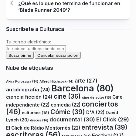
¿Qué es lo que no termina de funcionar en
‘Blade Runner 2049’?
Suscríbete a Culturaca
Tu correo electrónico:
Nube de etiquetas
arte
(27)
Akira Kurosawa
(14)
Alfred Hitchcock
(14)
Barcelona
(80)
autobiografía
(24)
cine
(36)
ciencia ficción
(24)
Cine
cine de autor
(15)
conciertos
independiente
(22)
comedia
(22)
(46)
Cómic
(39)
D'A
(22)
David
culturaca
(18)
documental
(30)
El Click
(29)
Lynch
(20)
discos
(14)
entrevista
(39)
El Click de Ràdio Montornès
(22)
escritoras
(56)
Festival
(27)