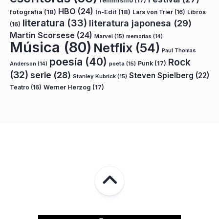
feminismo
(17)
HBO
(24)
fotografía
(18)
In-Edit
(18)
Lars von Trier
(16)
Libros
literatura
(33)
literatura japonesa
(29)
(16)
Martin Scorsese
(24)
Marvel
(15)
memorias
(14)
Música
(80)
Netflix
(54)
Paul Thomas
poesía
(40)
Rock
Punk
(17)
poeta
(15)
Anderson
(14)
(32)
serie
(28)
Steven Spielberg
(22)
Stanley Kubrick
(15)
Teatro
(16)
Werner Herzog
(17)