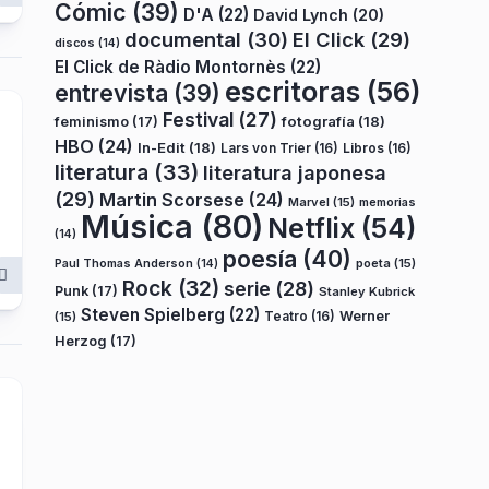
Cómic
(39)
D'A
(22)
David Lynch
(20)
documental
(30)
El Click
(29)
discos
(14)
El Click de Ràdio Montornès
(22)
escritoras
(56)
entrevista
(39)
Festival
(27)
fotografía
(18)
feminismo
(17)
HBO
(24)
In-Edit
(18)
Lars von Trier
(16)
Libros
(16)
literatura
(33)
literatura japonesa
(29)
Martin Scorsese
(24)
Marvel
(15)
memorias
Música
(80)
Netflix
(54)
(14)
poesía
(40)
poeta
(15)
Paul Thomas Anderson
(14)
Rock
(32)
serie
(28)
Punk
(17)
Stanley Kubrick
Steven Spielberg
(22)
Teatro
(16)
Werner
(15)
Herzog
(17)