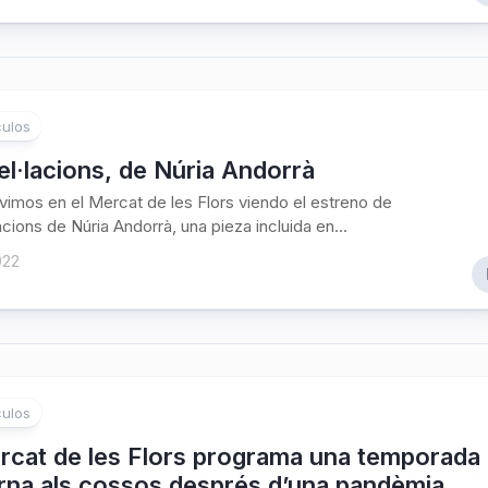
ulos
l·lacions, de Núria Andorrà
vimos en el Mercat de les Flors viendo el estreno de
acions de Núria Andorrà, una pieza incluida en...
022
ulos
rcat de les Flors programa una temporada
orna als cossos després d’una pandèmia