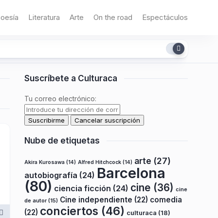
oesía
Literatura
Arte
On the road
Espectáculos
Suscríbete a Culturaca
Tu correo electrónico:
Nube de etiquetas
arte
(27)
Akira Kurosawa
(14)
Alfred Hitchcock
(14)
Barcelona
autobiografía
(24)
(80)
cine
(36)
ciencia ficción
(24)
cine
Cine independiente
(22)
comedia
de autor
(15)
conciertos
(46)
(22)
culturaca
(18)