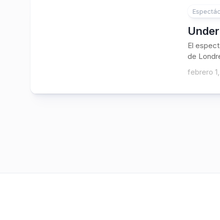
Espectác
Under
El espec
de Londre
febrero 1