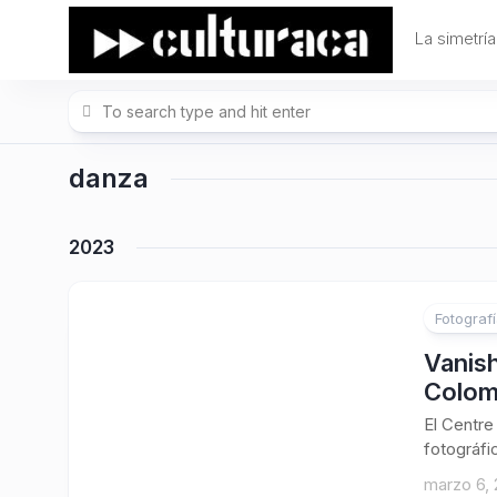
Skip
to
La simetría
content
danza
2023
Fotograf
Vanish
Colom
El Centre
fotográfic
marzo 6,