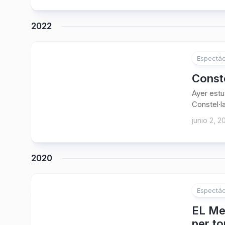
2022
Espectác
Conste
Ayer estu
Constel·l
junio 2, 2
2020
Espectác
EL Me
per t