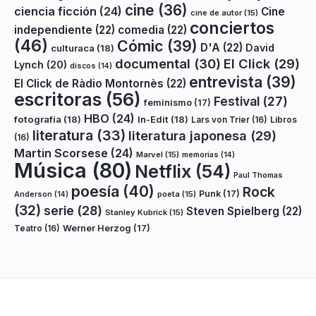
cine
(36)
ciencia ficción
(24)
Cine
cine de autor
(15)
conciertos
independiente
(22)
comedia
(22)
(46)
Cómic
(39)
D'A
(22)
David
culturaca
(18)
documental
(30)
El Click
(29)
Lynch
(20)
discos
(14)
entrevista
(39)
El Click de Ràdio Montornès
(22)
escritoras
(56)
Festival
(27)
feminismo
(17)
HBO
(24)
fotografía
(18)
In-Edit
(18)
Lars von Trier
(16)
Libros
literatura
(33)
literatura japonesa
(29)
(16)
Martin Scorsese
(24)
Marvel
(15)
memorias
(14)
Música
(80)
Netflix
(54)
Paul Thomas
poesía
(40)
Rock
Punk
(17)
poeta
(15)
Anderson
(14)
(32)
serie
(28)
Steven Spielberg
(22)
Stanley Kubrick
(15)
Teatro
(16)
Werner Herzog
(17)