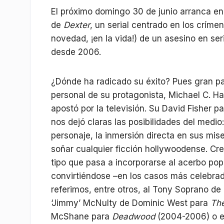
El próximo domingo 30 de junio arranca e
de
Dexter
, un serial centrado en los crím
novedad, ¡en la vida!) de un asesino en ser
desde 2006.
¿Dónde ha radicado su éxito? Pues gran pa
personal de su protagonista, Michael C. Ha
apostó por la televisión. Su David Fisher pa
nos dejó claras las posibilidades del medio
personaje, la inmersión directa en sus mis
soñar cualquier ficción hollywoodense. Cre
tipo que pasa a incorporarse al acerbo pop
convirtiéndose –en los casos más celebrad
referimos, entre otros, al Tony Soprano d
‘Jimmy’ McNulty de Dominic West para
Th
McShane para
Deadwood
(2004-2006) o e