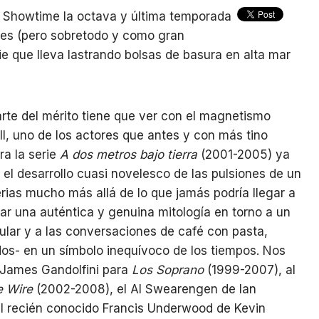
n Showtime la octava y última temporada
enes (pero sobretodo y como gran
ie que lleva lastrando bolsas de basura en alta mar
rte del mérito tiene que ver con el magnetismo
ll, uno de los actores que antes y con más tino
ra la serie
A dos metros bajo tierra
(2001-2005) ya
: el desarrollo cuasi novelesco de las pulsiones de un
erias mucho más allá de lo que jamás podría llegar a
ar una auténtica y genuina mitología en torno a un
ular y a las conversaciones de café con pasta,
os- en un símbolo inequívoco de los tiempos. Nos
e James Gandolfini para
Los Soprano
(1999-2007), al
e Wire
(2002-2008), el Al Swearengen de Ian
l recién conocido Francis Underwood de Kevin