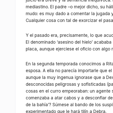
juicio era breve y la sentencia inequívoca:
mediastino. El padre –o mejor dicho, su há
mudo: es muy dado a comentar la jugada y 
Cualquier cosa con tal de exorcizar el pas
Y el pasado era, precisamente, lo que acu
El denominado ‘asesino del hielo’ acababa 
placa, aunque ejerciese el oficio con algo 
En la segunda temporada conocimos a Rita,
esposa. A ella no parecía importarle que el
aunque la muy ingenua ignorase que a Dext
desconocidas peligrosas y sofisticadas (par
cosas en el curro empeoraban: un agente s
comenzaba a atar cabos y a desconfiar de n
de la bahía’? Súmese al bando de los susp
experimentado que le hará tilín a Debra.