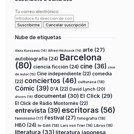
Tu correo electrónico:
Nube de etiquetas
arte
(27)
Akira Kurosawa
(14)
Alfred Hitchcock
(14)
Barcelona
autobiografía
(24)
(80)
cine
(36)
ciencia ficción
(24)
cine
Cine independiente
(22)
comedia
de autor
(15)
conciertos
(46)
(22)
culturaca
(18)
Cómic
(39)
D'A
(22)
David Lynch
(20)
documental
(30)
El Click
(29)
discos
(14)
El Click de Ràdio Montornès
(22)
escritoras
(56)
entrevista
(39)
Festival
(27)
fotografía
(18)
feminismo
(17)
HBO
(24)
In-Edit
(18)
Lars von Trier
(16)
Libros
(16)
literatura
(33)
literatura japonesa