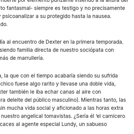
 muerte por elemento punzante inserido a la altura del
lito fantasmal- siempre es testigo y no precisamente
psicoanalizar a su protegido hasta la nausea.
ado.
día al encuentro de Dexter en la primera temporada.
siendo familia directa de nuestro sociópata con
más de marrullería.
 la que con el tiempo acabaría siendo su sufrida
 chico fuese algo rarito y llevase una doble vida,
er también le iba echar canas al aire con
a deleite del público masculino). Mientras tanto, las
in mucha vida social y aficionado a las horas extra
uestro angelical tomavistas. ¿Sería él ‘el carnicero
icaces al agente especial Lundy, un sabueso