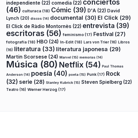
conciertos
independiente
(22)
comedia
(22)
(46)
Cómic
(39)
D'A
(22)
David
culturaca
(18)
documental
(30)
El Click
(29)
Lynch
(20)
discos
(14)
entrevista
(39)
El Click de Ràdio Montornès
(22)
escritoras
(56)
Festival
(27)
feminismo
(17)
HBO
(24)
fotografía
(18)
In-Edit
(18)
Lars von Trier
(16)
Libros
literatura
(33)
literatura japonesa
(29)
(16)
Martin Scorsese
(24)
Marvel
(15)
memorias
(14)
Música
(80)
Netflix
(54)
Paul Thomas
poesía
(40)
Rock
Punk
(17)
poeta
(15)
Anderson
(14)
(32)
serie
(28)
Steven Spielberg
(22)
Stanley Kubrick
(15)
Teatro
(16)
Werner Herzog
(17)