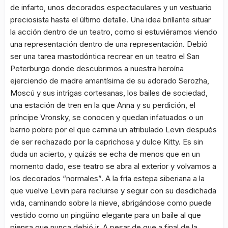
de infarto, unos decorados espectaculares y un vestuario
preciosista hasta el último detalle. Una idea brillante situar
la acción dentro de un teatro, como si estuviéramos viendo
una representación dentro de una representación. Debió
ser una tarea mastodóntica recrear en un teatro el San
Peterburgo donde descubrimos a nuestra heroína
ejerciendo de madre amantísima de su adorado Serozha,
Moscú y sus intrigas cortesanas, los bailes de sociedad,
una estación de tren en la que Anna y su perdición, el
príncipe Vronsky, se conocen y quedan infatuados o un
barrio pobre por el que camina un atribulado Levin después
de ser rechazado por la caprichosa y dulce Kitty. Es sin
duda un acierto, y quizás se echa de menos que en un
momento dado, ese teatro se abra al exterior y volvamos a
los decorados “normales”. A la fría estepa siberiana a la
que vuelve Levin para recluirse y seguir con su desdichada
vida, caminando sobre la nieve, abrigándose como puede
vestido como un pingüino elegante para un baile al que
piensa que nunca debió ir. A pesar de que a final de la