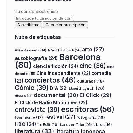
Tu correo electrónico:
Nube de etiquetas
arte
(27)
Akira Kurosawa
(14)
Alfred Hitchcock
(14)
Barcelona
autobiografía
(24)
(80)
cine
(36)
ciencia ficción
(24)
cine
Cine independiente
(22)
comedia
de autor
(15)
conciertos
(46)
(22)
culturaca
(18)
Cómic
(39)
D'A
(22)
David Lynch
(20)
documental
(30)
El Click
(29)
discos
(14)
El Click de Ràdio Montornès
(22)
escritoras
(56)
entrevista
(39)
Festival
(27)
fotografía
(18)
feminismo
(17)
HBO
(24)
In-Edit
(18)
Lars von Trier
(16)
Libros
(16)
literatura
(33)
literatura japonesa