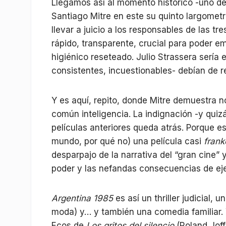
Llegamos así al momento histórico -uno de
Santiago Mitre en este su quinto largometr
llevar a juicio a los responsables de las tr
rápido, transparente, crucial para poder 
higiénico reseteado. Julio Strassera sería e
consistentes, incuestionables- debían de r
Y es aquí, repito, donde Mitre demuestra 
común inteligencia. La indignación -y quiz
películas anteriores queda atrás. Porque es
mundo, por qué no) una película casi
fran
desparpajo de la narrativa del “gran cine” y
poder y las nefandas consecuencias de ej
Argentina 1985
es así un thriller judicial,
moda) y… y también una comedia familiar. Y
Ecos de
Los gritos del silencio
(Roland Joff