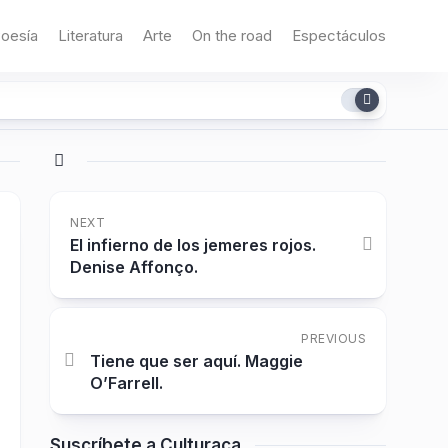
oesía
Literatura
Arte
On the road
Espectáculos
NEXT
El infierno de los jemeres rojos.
Denise Affonço.
PREVIOUS
Tiene que ser aquí. Maggie
O’Farrell.
Suscríbete a Culturaca