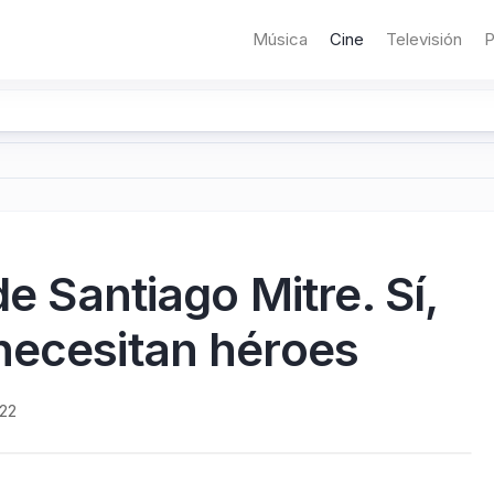
Música
Cine
Televisión
P
de Santiago Mitre. Sí,
necesitan héroes
022