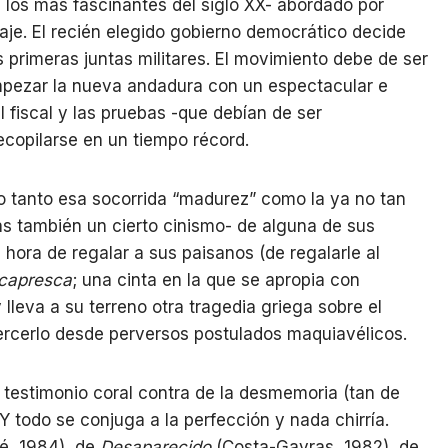
 los más fascinantes del siglo XX- abordado por
aje. El recién elegido gobierno democrático decide
es primeras juntas militares. El movimiento debe de ser
empezar la nueva andadura con un espectacular e
l fiscal y las pruebas -que debían de ser
ecopilarse en un tiempo récord.
no tanto esa socorrida “madurez” como la ya no tan
ás también un cierto cinismo- de alguna de sus
 hora de regalar a sus paisanos (de regalarle al
kcapresca
; una cinta en la que se apropia con
 lleva a su terreno otra tragedia griega sobre el
ercerlo desde perversos postulados maquiavélicos.
 un testimonio coral contra de la desmemoria (tan de
 todo se conjuga a la perfección y nada chirría.
é, 1984), de
Desaparecido
(Costa-Gavras, 1982), de