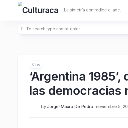
Skip
to
La simetría contradice el arte.
content
Cine
‘Argentina 1985’, 
las democracias 
by
Jorge-Mauro De Pedro
noviembre 5, 2