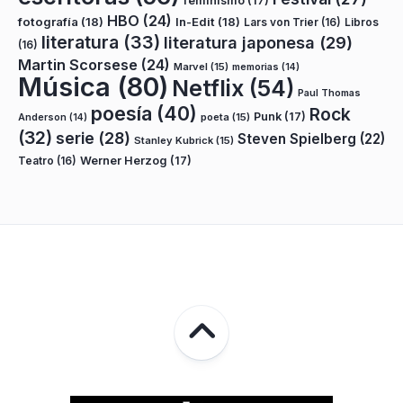
feminismo
(17)
HBO
(24)
fotografía
(18)
In-Edit
(18)
Lars von Trier
(16)
Libros
literatura
(33)
literatura japonesa
(29)
(16)
Martin Scorsese
(24)
Marvel
(15)
memorias
(14)
Música
(80)
Netflix
(54)
Paul Thomas
poesía
(40)
Rock
Punk
(17)
poeta
(15)
Anderson
(14)
(32)
serie
(28)
Steven Spielberg
(22)
Stanley Kubrick
(15)
Teatro
(16)
Werner Herzog
(17)