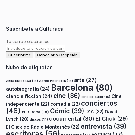
Suscríbete a Culturaca
Tu correo electrónico:
Nube de etiquetas
arte
(27)
Akira Kurosawa
(14)
Alfred Hitchcock
(14)
Barcelona
(80)
autobiografía
(24)
cine
(36)
ciencia ficción
(24)
Cine
cine de autor
(15)
conciertos
independiente
(22)
comedia
(22)
(46)
Cómic
(39)
D'A
(22)
David
culturaca
(18)
documental
(30)
El Click
(29)
Lynch
(20)
discos
(14)
entrevista
(39)
El Click de Ràdio Montornès
(22)
escritoras
(56)
Festival
(27)