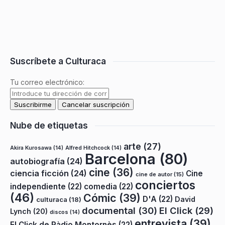
Suscríbete a Culturaca
Tu correo electrónico:
Nube de etiquetas
arte
(27)
Akira Kurosawa
(14)
Alfred Hitchcock
(14)
Barcelona
(80)
autobiografía
(24)
cine
(36)
ciencia ficción
(24)
Cine
cine de autor
(15)
conciertos
independiente
(22)
comedia
(22)
(46)
Cómic
(39)
D'A
(22)
David
culturaca
(18)
documental
(30)
El Click
(29)
Lynch
(20)
discos
(14)
entrevista
(39)
El Click de Ràdio Montornès
(22)