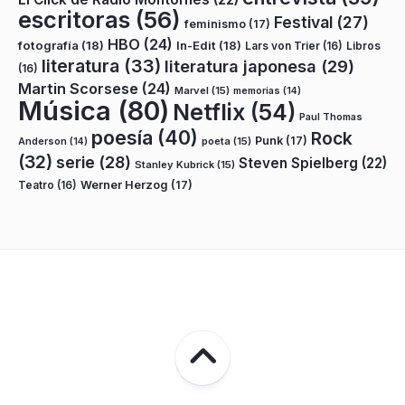
escritoras
(56)
Festival
(27)
feminismo
(17)
HBO
(24)
fotografía
(18)
In-Edit
(18)
Lars von Trier
(16)
Libros
literatura
(33)
literatura japonesa
(29)
(16)
Martin Scorsese
(24)
Marvel
(15)
memorias
(14)
Música
(80)
Netflix
(54)
Paul Thomas
poesía
(40)
Rock
Punk
(17)
poeta
(15)
Anderson
(14)
(32)
serie
(28)
Steven Spielberg
(22)
Stanley Kubrick
(15)
Teatro
(16)
Werner Herzog
(17)