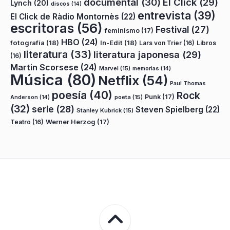
documental
(30)
El Click
(29)
Lynch
(20)
discos
(14)
entrevista
(39)
El Click de Ràdio Montornès
(22)
escritoras
(56)
Festival
(27)
feminismo
(17)
HBO
(24)
fotografía
(18)
In-Edit
(18)
Lars von Trier
(16)
Libros
literatura
(33)
literatura japonesa
(29)
(16)
Martin Scorsese
(24)
Marvel
(15)
memorias
(14)
Música
(80)
Netflix
(54)
Paul Thomas
poesía
(40)
Rock
Punk
(17)
poeta
(15)
Anderson
(14)
(32)
serie
(28)
Steven Spielberg
(22)
Stanley Kubrick
(15)
Teatro
(16)
Werner Herzog
(17)