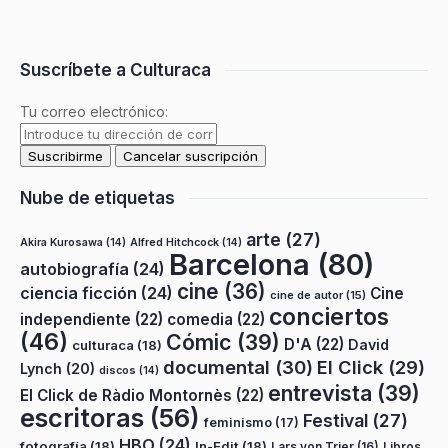
Suscríbete a Culturaca
Tu correo electrónico:
Nube de etiquetas
arte
(27)
Akira Kurosawa
(14)
Alfred Hitchcock
(14)
Barcelona
(80)
autobiografía
(24)
cine
(36)
ciencia ficción
(24)
Cine
cine de autor
(15)
conciertos
independiente
(22)
comedia
(22)
(46)
Cómic
(39)
D'A
(22)
David
culturaca
(18)
documental
(30)
El Click
(29)
Lynch
(20)
discos
(14)
entrevista
(39)
El Click de Ràdio Montornès
(22)
escritoras
(56)
Festival
(27)
feminismo
(17)
HBO
(24)
fotografía
(18)
In-Edit
(18)
Lars von Trier
(16)
Libros