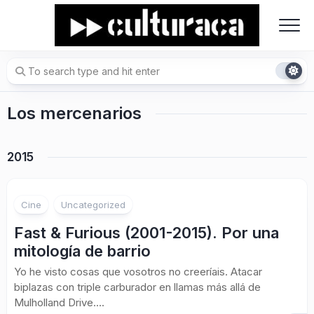
Skip
to
content
Los mercenarios
2015
Cine
Uncategorized
Fast & Furious (2001-2015). Por una
mitología de barrio
Yo he visto cosas que vosotros no creeríais. Atacar
biplazas con triple carburador en llamas más allá de
Mulholland Drive....