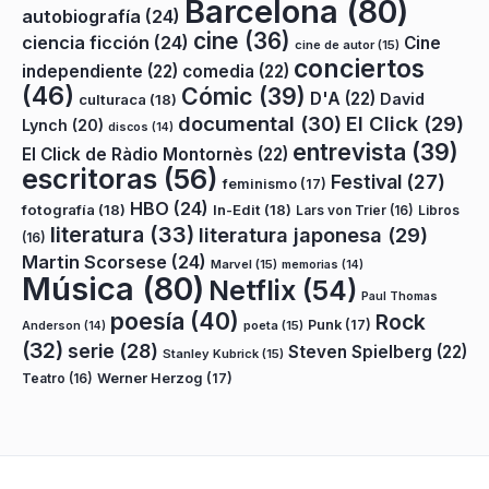
Barcelona
(80)
autobiografía
(24)
cine
(36)
ciencia ficción
(24)
Cine
cine de autor
(15)
conciertos
independiente
(22)
comedia
(22)
(46)
Cómic
(39)
D'A
(22)
David
culturaca
(18)
documental
(30)
El Click
(29)
Lynch
(20)
discos
(14)
entrevista
(39)
El Click de Ràdio Montornès
(22)
escritoras
(56)
Festival
(27)
feminismo
(17)
HBO
(24)
fotografía
(18)
In-Edit
(18)
Lars von Trier
(16)
Libros
literatura
(33)
literatura japonesa
(29)
(16)
Martin Scorsese
(24)
Marvel
(15)
memorias
(14)
Música
(80)
Netflix
(54)
Paul Thomas
poesía
(40)
Rock
Punk
(17)
poeta
(15)
Anderson
(14)
(32)
serie
(28)
Steven Spielberg
(22)
Stanley Kubrick
(15)
Teatro
(16)
Werner Herzog
(17)