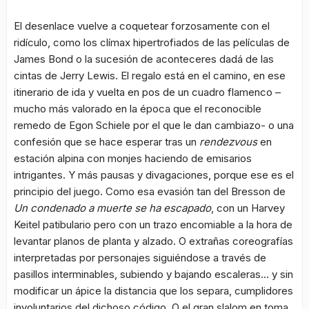
El desenlace vuelve a coquetear forzosamente con el
ridículo, como los clímax hipertrofiados de las películas de
James Bond o la sucesión de aconteceres dadá de las
cintas de Jerry Lewis. El regalo está en el camino, en ese
itinerario de ida y vuelta en pos de un cuadro flamenco –
mucho más valorado en la época que el reconocible
remedo de Egon Schiele por el que le dan cambiazo- o una
confesión que se hace esperar tras un
rendezvous
en
estación alpina con monjes haciendo de emisarios
intrigantes. Y más pausas y divagaciones, porque ese es el
principio del juego. Como esa evasión tan del Bresson de
Un condenado a muerte se ha escapado
, con un Harvey
Keitel patibulario pero con un trazo encomiable a la hora de
levantar planos de planta y alzado. O extrañas coreografías
interpretadas por personajes siguiéndose a través de
pasillos interminables, subiendo y bajando escaleras… y sin
modificar un ápice la distancia que los separa, cumplidores
involuntarios del dichoso código. O el gran slalom en toma