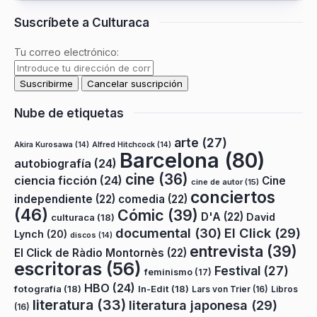
Suscríbete a Culturaca
Tu correo electrónico:
Nube de etiquetas
arte
(27)
Akira Kurosawa
(14)
Alfred Hitchcock
(14)
Barcelona
(80)
autobiografía
(24)
cine
(36)
ciencia ficción
(24)
Cine
cine de autor
(15)
conciertos
independiente
(22)
comedia
(22)
(46)
Cómic
(39)
D'A
(22)
David
culturaca
(18)
documental
(30)
El Click
(29)
Lynch
(20)
discos
(14)
entrevista
(39)
El Click de Ràdio Montornès
(22)
escritoras
(56)
Festival
(27)
feminismo
(17)
HBO
(24)
fotografía
(18)
In-Edit
(18)
Lars von Trier
(16)
Libros
literatura
(33)
literatura japonesa
(29)
(16)