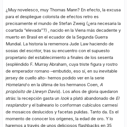
¿Muy novelesco, muy Thomas Mann? En efecto, la excusa
para el despliegue colorista de efectos retro es
precisamente el mundo de Stefan Zweig (¿era necesaria la
coartada “elevada”?) , nacido en la Viena más decadente y
muerto en Brasil en el ecuador de la Segunda Guerra
Mundial. La historia la rememora Jude Law haciendo de
sosias del escritor, tras su encuentro con el supuesto
propietario del establecimiento a finales de los sesenta
(espléndido F. Murray Abraham, cuya triste figura y rostro
de emperador romano –embutido, eso sí, en su inevitable
jersey de cuello alto- hemos podido ver en la serie
Homeland
o en la última de los hermanos Coen,
A
propósito de Llewyn Davis
). Los años de gloria quedaron
atrás: la recepción gasta un
look
a plató abandonado de
El
resplandor
y el balneario lo conforman cubículos carmesí
de mosaicos deslucidos y facetas pulidas. Tanto da. Es el
momento de conocer los orígenes, la edad de oro. Y lo
haremos a través de unos deliciosos flashbacks en 35