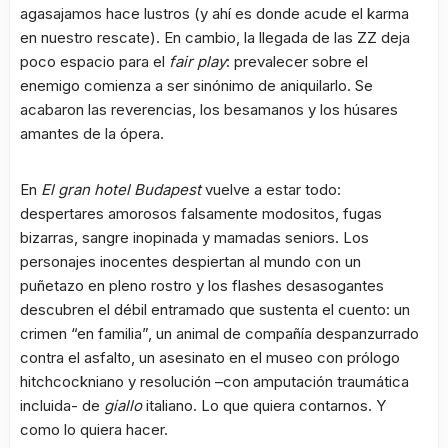
agasajamos hace lustros (y ahí es donde acude el karma
en nuestro rescate). En cambio, la llegada de las ZZ deja
poco espacio para el
fair play
: prevalecer sobre el
enemigo comienza a ser sinónimo de aniquilarlo. Se
acabaron las reverencias, los besamanos y los húsares
amantes de la ópera.
En
El gran hotel Budapest
vuelve a estar todo:
despertares amorosos falsamente modositos, fugas
bizarras, sangre inopinada y mamadas seniors. Los
personajes inocentes despiertan al mundo con un
puñetazo en pleno rostro y los flashes desasogantes
descubren el débil entramado que sustenta el cuento: un
crimen “en familia”, un animal de compañía despanzurrado
contra el asfalto, un asesinato en el museo con prólogo
hitchcockniano y resolución –con amputación traumática
incluida- de
giallo
italiano. Lo que quiera contarnos. Y
como lo quiera hacer.