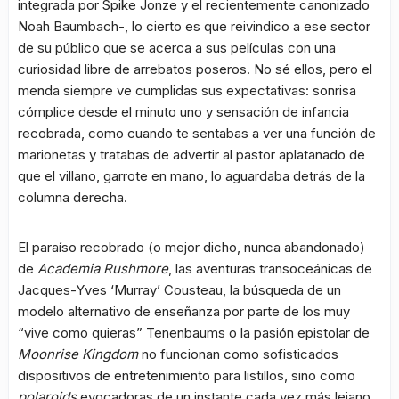
integrada por Spike Jonze y el recientemente canonizado
Noah Baumbach-, lo cierto es que reivindico a ese sector
de su público que se acerca a sus películas con una
curiosidad libre de arrebatos poseros. No sé ellos, pero el
menda siempre ve cumplidas sus expectativas: sonrisa
cómplice desde el minuto uno y sensación de infancia
recobrada, como cuando te sentabas a ver una función de
marionetas y tratabas de advertir al pastor aplatanado de
que el villano, garrote en mano, lo aguardaba detrás de la
columna derecha.
El paraíso recobrado (o mejor dicho, nunca abandonado)
de
Academia Rushmore
, las aventuras transoceánicas de
Jacques-Yves ‘Murray’ Cousteau, la búsqueda de un
modelo alternativo de enseñanza por parte de los muy
“vive como quieras” Tenenbaums o la pasión epistolar de
Moonrise Kingdom
no funcionan como sofisticados
dispositivos de entretenimiento para listillos, sino como
polaroids
evocadoras de un instante cada vez más lejano