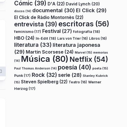
Cómic
(39)
D'A
(22)
David Lynch
(20)
documental
(30)
El Click
(29)
discos
(14)
El Click de Ràdio Montornès
(22)
escritoras
(56)
entrevista
(39)
Festival
(27)
fotografía
(18)
feminismo
(17)
HBO
(24)
In-Edit
(18)
Lars von Trier
(16)
Libros
(16)
literatura
(33)
literatura japonesa
(29)
Martin Scorsese
(24)
Marvel
(15)
memorias
Música
(80)
Netflix
(54)
(14)
poesía
(40)
poeta
(15)
Paul Thomas Anderson
(14)
Rock
(32)
serie
(28)
Punk
(17)
Stanley Kubrick
Steven Spielberg
(22)
Teatro
(16)
Werner
(15)
Herzog
(17)