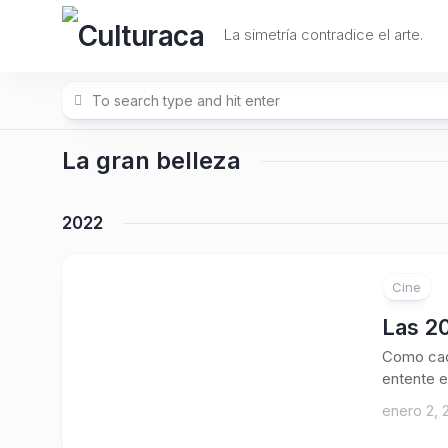
Skip
to
La simetría contradice el arte.
content
La gran belleza
2022
Cine
Las 20
Como cada
entente e
enero 2, 