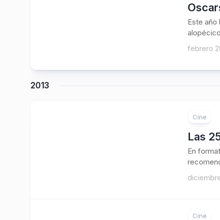
Oscars
Este año 
alopécico
febrero 2
2013
Cine
4
Las 25
En format
recomenda
diciembre
Cine