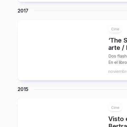
2017
Cine
‘The S
arte /
Dos flash
En el lib
noviembre
2015
Cine
Visto 
Bertr