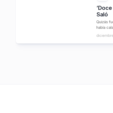
‘Doce 
Saló
Quizás fu
había cal
diciembre