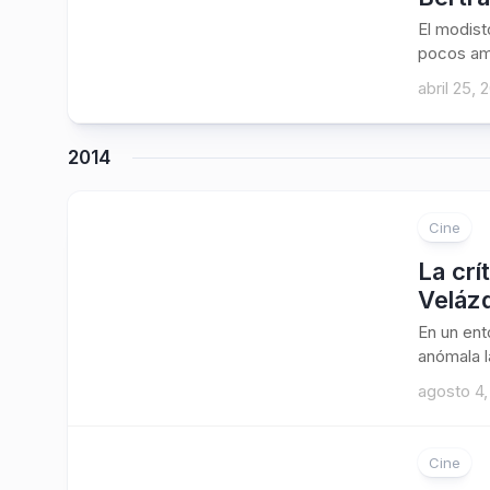
El modisto
pocos ami
abril 25, 
2014
Cine
La crí
Veláz
En un ent
anómala la
agosto 4,
Cine