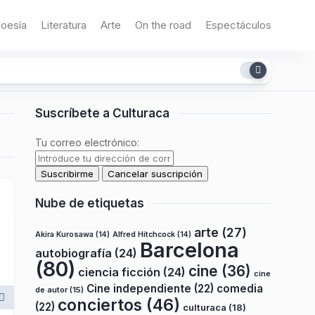
oesía
Literatura
Arte
On the road
Espectáculos
Suscríbete a Culturaca
Tu correo electrónico:
Nube de etiquetas
arte
(27)
Akira Kurosawa
(14)
Alfred Hitchcock
(14)
Barcelona
autobiografía
(24)
(80)
cine
(36)
ciencia ficción
(24)
cine
Cine independiente
(22)
comedia
de autor
(15)
conciertos
(46)
(22)
culturaca
(18)