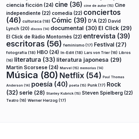
cine
(36)
ciencia ficción
(24)
Cine
cine de autor
(15)
conciertos
independiente
(22)
comedia
(22)
(46)
Cómic
(39)
D'A
(22)
David
culturaca
(18)
documental
(30)
El Click
(29)
Lynch
(20)
discos
(14)
entrevista
(39)
El Click de Ràdio Montornès
(22)
escritoras
(56)
Festival
(27)
feminismo
(17)
HBO
(24)
fotografía
(18)
In-Edit
(18)
Lars von Trier
(16)
Libros
literatura
(33)
literatura japonesa
(29)
(16)
Martin Scorsese
(24)
Marvel
(15)
memorias
(14)
Música
(80)
Netflix
(54)
Paul Thomas
poesía
(40)
Rock
Punk
(17)
poeta
(15)
Anderson
(14)
(32)
serie
(28)
Steven Spielberg
(22)
Stanley Kubrick
(15)
Teatro
(16)
Werner Herzog
(17)