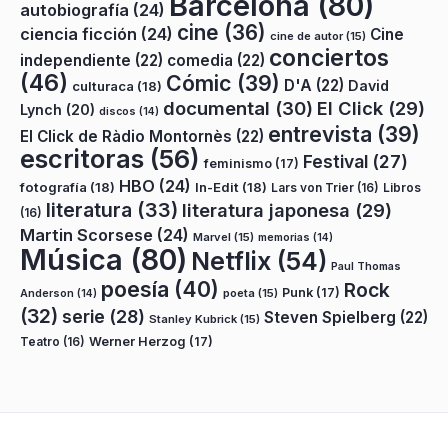
Barcelona
(80)
autobiografía
(24)
cine
(36)
ciencia ficción
(24)
Cine
cine de autor
(15)
conciertos
independiente
(22)
comedia
(22)
(46)
Cómic
(39)
D'A
(22)
David
culturaca
(18)
documental
(30)
El Click
(29)
Lynch
(20)
discos
(14)
entrevista
(39)
El Click de Ràdio Montornès
(22)
escritoras
(56)
Festival
(27)
feminismo
(17)
HBO
(24)
fotografía
(18)
In-Edit
(18)
Lars von Trier
(16)
Libros
literatura
(33)
literatura japonesa
(29)
(16)
Martin Scorsese
(24)
Marvel
(15)
memorias
(14)
Música
(80)
Netflix
(54)
Paul Thomas
poesía
(40)
Rock
Punk
(17)
poeta
(15)
Anderson
(14)
(32)
serie
(28)
Steven Spielberg
(22)
Stanley Kubrick
(15)
Teatro
(16)
Werner Herzog
(17)