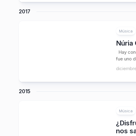
2017
Música
Núria
Hay conc
fue uno de
diciembre
2015
Música
¿Disf
nos sa