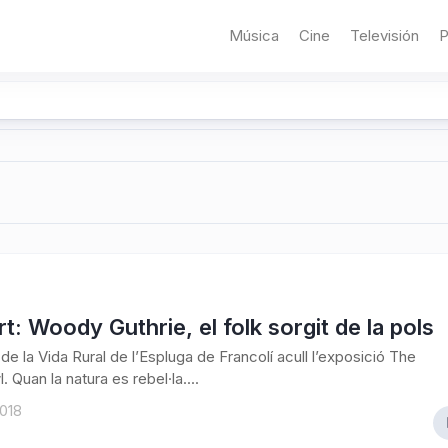
Música
Cine
Televisión
P
t: Woody Guthrie, el folk sorgit de la pols
de la Vida Rural de l’Espluga de Francolí acull l’exposició The
 Quan la natura es rebel·la....
2018