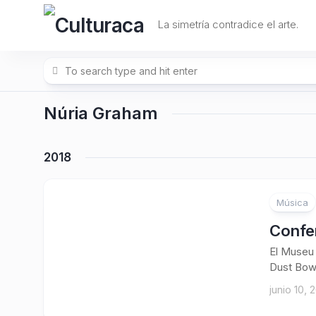
Skip
to
La simetría contradice el arte.
content
Núria Graham
2018
Música
Confer
El Museu 
Dust Bowl.
junio 10, 