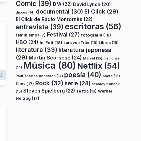
Cómic
(39)
D'A
(22)
David Lynch
(20)
documental
(30)
El Click
(29)
discos
(14)
El Click de Ràdio Montornès
(22)
escritoras
(56)
entrevista
(39)
Festival
(27)
fotografía
(18)
feminismo
(17)
HBO
(24)
In-Edit
(18)
Lars von Trier
(16)
Libros
(16)
literatura
(33)
literatura japonesa
(29)
Martin Scorsese
(24)
Marvel
(15)
memorias
Música
(80)
Netflix
(54)
(14)
poesía
(40)
poeta
(15)
Paul Thomas Anderson
(14)
Rock
(32)
serie
(28)
Punk
(17)
Stanley Kubrick
Steven Spielberg
(22)
Teatro
(16)
Werner
(15)
Herzog
(17)