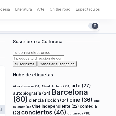
oesía
Literatura
Arte
On the road
Espectáculos
Suscríbete a Culturaca
Tu correo electrónico:
Nube de etiquetas
arte
(27)
Akira Kurosawa
(14)
Alfred Hitchcock
(14)
Barcelona
autobiografía
(24)
(80)
cine
(36)
ciencia ficción
(24)
cine
Cine independiente
(22)
comedia
de autor
(15)
conciertos
(46)
(22)
culturaca
(18)