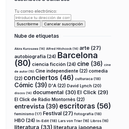
Tu correo electrónico:
Nube de etiquetas
arte
(27)
Akira Kurosawa
(14)
Alfred Hitchcock
(14)
Barcelona
autobiografía
(24)
(80)
cine
(36)
ciencia ficción
(24)
cine
Cine independiente
(22)
comedia
de autor
(15)
conciertos
(46)
(22)
culturaca
(18)
Cómic
(39)
D'A
(22)
David Lynch
(20)
documental
(30)
El Click
(29)
discos
(14)
El Click de Ràdio Montornès
(22)
escritoras
(56)
entrevista
(39)
Festival
(27)
fotografía
(18)
feminismo
(17)
HBO
(24)
In-Edit
(18)
Lars von Trier
(16)
Libros
(16)
literatura
(33)
literatura japonesa