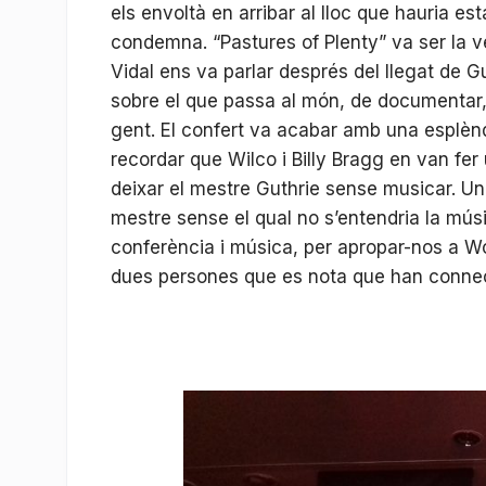
els envoltà en arribar al lloc que hauria es
condemna. “Pastures of Plenty” va ser la v
Vidal ens va parlar després del llegat de G
sobre el que passa al món, de documentar,
gent. El confert va acabar amb una esplèndi
recordar que Wilco i Billy Bragg en van fer 
deixar el mestre Guthrie sense musicar. Un 
mestre sense el qual no s’entendria la mús
conferència i música, per apropar-nos a Wo
dues persones que es nota que han conne