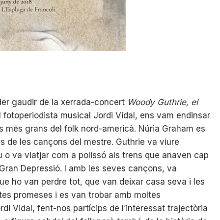
er gaudir de la xerrada-concert
Woody Guthrie, el
l fotoperiodista musical Jordi Vidal, ens vam endinsar
es més grans del folk nord-americà. Núria Graham es
ns de les cançons del mestre. Guthrie va viure
 o va viatjar com a polissó als trens que anaven cap
a Gran Depressió. I amb les seves cançons, va
que ho van perdre tot, que van deixar casa seva i les
tes promeses i es van trobar amb moltes
rdi Vidal, fent-nos partícips de l’interessat trajectòria