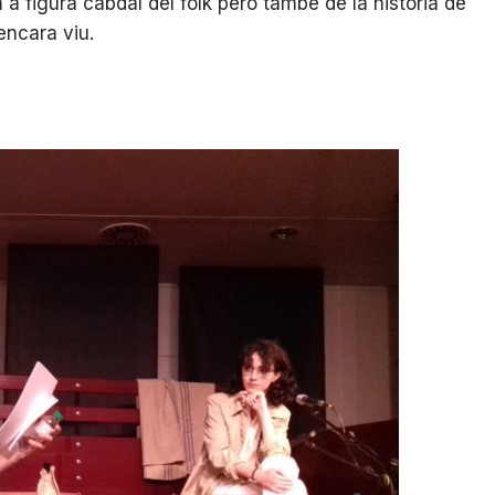
 a figura cabdal del folk però també de la història de
encara viu.