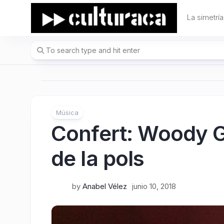
Skip
to
La simetría
content
Música
Confert: Woody Gut
de la pols
by
Anabel Vélez
junio 10, 2018