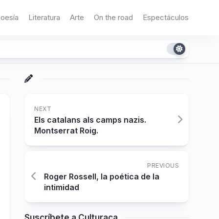
oesía
Literatura
Arte
On the road
Espectáculos
NEXT
Els catalans als camps nazis.
Montserrat Roig.
PREVIOUS
Roger Rossell, la poética de la
intimidad
Suscríbete a Culturaca