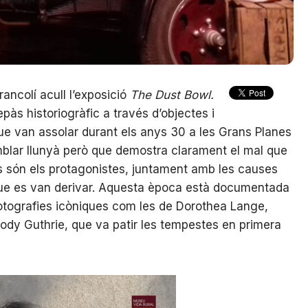
rancolí acull l’exposició
The Dust Bowl.
epàs historiogràfic a través d’objectes i
ue van assolar durant els anys 30 a les Grans Planes
mblar llunyà però que demostra clarament el mal que
ics són els protagonistes, juntament amb les causes
 que es van derivar. Aquesta època està documentada
 fotografies icòniques com les de Dorothea Lange,
dy Guthrie, que va patir les tempestes en primera