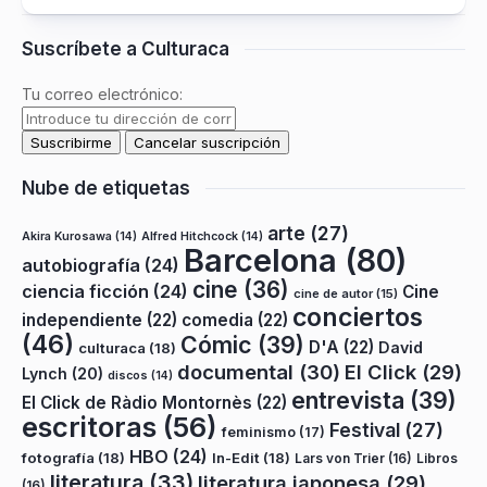
Suscríbete a Culturaca
Tu correo electrónico:
Nube de etiquetas
arte
(27)
Akira Kurosawa
(14)
Alfred Hitchcock
(14)
Barcelona
(80)
autobiografía
(24)
cine
(36)
ciencia ficción
(24)
Cine
cine de autor
(15)
conciertos
independiente
(22)
comedia
(22)
(46)
Cómic
(39)
D'A
(22)
David
culturaca
(18)
documental
(30)
El Click
(29)
Lynch
(20)
discos
(14)
entrevista
(39)
El Click de Ràdio Montornès
(22)
escritoras
(56)
Festival
(27)
feminismo
(17)
HBO
(24)
fotografía
(18)
In-Edit
(18)
Lars von Trier
(16)
Libros
literatura
(33)
literatura japonesa
(29)
(16)