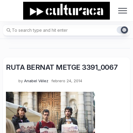
Skip
to
content
RUTA BERNAT METGE 3391_0067
by
Anabel Vélez
febrero 24, 2014