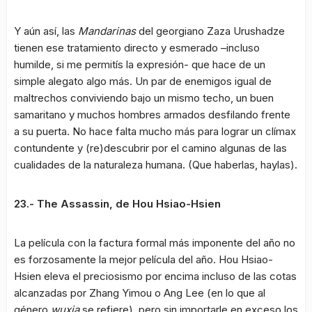
Y aún así, las
Mandarinas
del georgiano Zaza Urushadze
tienen ese tratamiento directo y esmerado –incluso
humilde, si me permitís la expresión- que hace de un
simple alegato algo más. Un par de enemigos igual de
maltrechos conviviendo bajo un mismo techo, un buen
samaritano y muchos hombres armados desfilando frente
a su puerta. No hace falta mucho más para lograr un clímax
contundente y (re)descubrir por el camino algunas de las
cualidades de la naturaleza humana. (Que haberlas, haylas).
23.- The Assassin, de Hou Hsiao-Hsien
La película con la factura formal más imponente del año no
es forzosamente la mejor película del año. Hou Hsiao-
Hsien eleva el preciosismo por encima incluso de las cotas
alcanzadas por Zhang Yimou o Ang Lee (en lo que al
género
wuxia
se refiere), pero sin importarle en exceso los