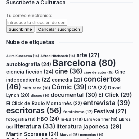
Suscríbete a Culturaca
Tu correo electrónico:
Nube de etiquetas
arte
(27)
Akira Kurosawa
(14)
Alfred Hitchcock
(14)
Barcelona
(80)
autobiografía
(24)
cine
(36)
ciencia ficción
(24)
Cine
cine de autor
(15)
conciertos
independiente
(22)
comedia
(22)
(46)
Cómic
(39)
D'A
(22)
David
culturaca
(18)
documental
(30)
El Click
(29)
Lynch
(20)
discos
(14)
entrevista
(39)
El Click de Ràdio Montornès
(22)
escritoras
(56)
Festival
(27)
feminismo
(17)
HBO
(24)
fotografía
(18)
In-Edit
(18)
Lars von Trier
(16)
Libros
literatura
(33)
literatura japonesa
(29)
(16)
Martin Scorsese
(24)
Marvel
(15)
memorias
(14)