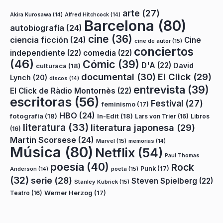
arte
(27)
Akira Kurosawa
(14)
Alfred Hitchcock
(14)
Barcelona
(80)
autobiografía
(24)
cine
(36)
ciencia ficción
(24)
Cine
cine de autor
(15)
conciertos
independiente
(22)
comedia
(22)
(46)
Cómic
(39)
D'A
(22)
David
culturaca
(18)
documental
(30)
El Click
(29)
Lynch
(20)
discos
(14)
entrevista
(39)
El Click de Ràdio Montornès
(22)
escritoras
(56)
Festival
(27)
feminismo
(17)
HBO
(24)
fotografía
(18)
In-Edit
(18)
Lars von Trier
(16)
Libros
literatura
(33)
literatura japonesa
(29)
(16)
Martin Scorsese
(24)
Marvel
(15)
memorias
(14)
Música
(80)
Netflix
(54)
Paul Thomas
poesía
(40)
Rock
Punk
(17)
poeta
(15)
Anderson
(14)
(32)
serie
(28)
Steven Spielberg
(22)
Stanley Kubrick
(15)
Teatro
(16)
Werner Herzog
(17)