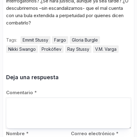
interrogatorios? ¿Se hará justicia, aunque ya sea tarde? ¿O
descubriremos –sin escandalizarnos- que el mal cuenta
con una bula extendida a perpetuidad por quienes dicen
combatirlo?
Tags:
Emmit Stussy
Fargo
Gloria Burgle
Nikki Swango
Prokófiev
Ray Stussy
V.M. Varga
Deja una respuesta
Comentario
*
Nombre
*
Correo electrónico
*