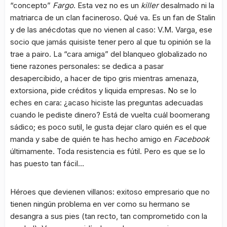
“concepto”
Fargo
. Esta vez no es un
killer
desalmado ni la
matriarca de un clan facineroso. Qué va. Es un fan de Stalin
y de las anécdotas que no vienen al caso: V.M. Varga, ese
socio que jamás quisiste tener pero al que tu opinión se la
trae a pairo. La “cara amiga” del blanqueo globalizado no
tiene razones personales: se dedica a pasar
desapercibido, a hacer de tipo gris mientras amenaza,
extorsiona, pide créditos y liquida empresas. No se lo
eches en cara: ¿acaso hiciste las preguntas adecuadas
cuando le pediste dinero? Está de vuelta cuál boomerang
sádico; es poco sutil, le gusta dejar claro quién es el que
manda y sabe de quién te has hecho amigo en
Facebook
últimamente. Toda resistencia es fútil. Pero es que se lo
has puesto tan fácil…
Héroes que devienen villanos: exitoso empresario que no
tienen ningún problema en ver como su hermano se
desangra a sus pies (tan recto, tan comprometido con la