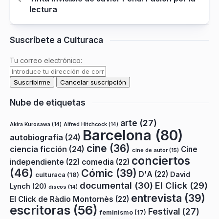
lectura
Suscríbete a Culturaca
Tu correo electrónico:
Nube de etiquetas
arte
(27)
Akira Kurosawa
(14)
Alfred Hitchcock
(14)
Barcelona
(80)
autobiografía
(24)
cine
(36)
ciencia ficción
(24)
Cine
cine de autor
(15)
conciertos
independiente
(22)
comedia
(22)
(46)
Cómic
(39)
D'A
(22)
David
culturaca
(18)
documental
(30)
El Click
(29)
Lynch
(20)
discos
(14)
entrevista
(39)
El Click de Ràdio Montornès
(22)
escritoras
(56)
Festival
(27)
feminismo
(17)