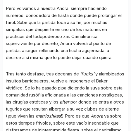
Pero volvamos a nuestra Anora, siempre haciendo
números, conocedora de hasta dónde puede prolongar el
farol. Sabe que la partida toca a su fin, por muchas
simpatías que despierte en uno de los matones en
prácticas del todopoderoso zar. Camaleónica,
superviviente por decreto, Anora volverá al punto de
partida: a seguir rellenando una hucha agujereada, a
decirse a sí misma que lo puede dejar cuando quiera.
Tras tanto desfase, tras decenas de
‘fucks’
y alambicados
insultos barriobajeros, vuelve a imponerse el Baker
vitriólico. Se lo ha pasado pipa diciendo la suya sobre esta
comunidad rusófila aficionada a las canciones nostálgicas,
las cirugías estéticas y los
after
por donde se entra a otros
tugurios que resultan albergar a su vez clubes de alterne
(¡que vivan las
matrioshkas
!) Pero es que
Anora
va sobre
estos tiempos frívolos, sobre este vacío insondable que
disfrazamos de ininterrumpida fiesta, sobre el capitalismo