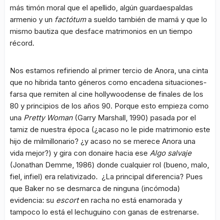
más timón moral que el apellido, algún guardaespaldas
armenio y un
factótum
a sueldo también de mamá y que lo
mismo bautiza que desface matrimonios en un tiempo
récord.
Nos estamos refiriendo al primer tercio de Anora, una cinta
que no hibrida tanto géneros como encadena situaciones-
farsa que remiten al cine hollywoodense de finales de los
80 y principios de los años 90. Porque esto empieza como
una
Pretty Woman
(Garry Marshall, 1990) pasada por el
tamiz de nuestra época (¿acaso no le pide matrimonio este
hijo de milmillonario? ¿y acaso no se merece Anora una
vida mejor?) y gira con donaire hacia ese
Algo salvaje
(Jonathan Demme, 1986) donde cualquier rol (bueno, malo,
fiel, infiel) era relativizado. ¿La principal diferencia? Pues
que Baker no se desmarca de ninguna (incómoda)
evidencia: su
escort
en racha no está enamorada y
tampoco lo está el lechuguino con ganas de estrenarse.