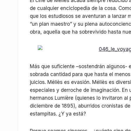
El cine de Méliès acaba siempre reducido a
de cualquier enciclopedia de la cosa. Como
que los estudiosos se aventuran a lanzar m
“un plan maestro” y su plena autoconcien
obra, aquella que ha sobrevivido hasta nue
Más que suficiente –sostendrán algunos- e
sobrada cantidad para que hasta el menos
juicios. Méliès es evasión. Méliès es divers
especiales y derroche de imaginación. En u
hermanos Lumière (quienes lo invitaron al p
diciembre de 1895), aburridos cronistas de
estampitas. ¿Y ya está?