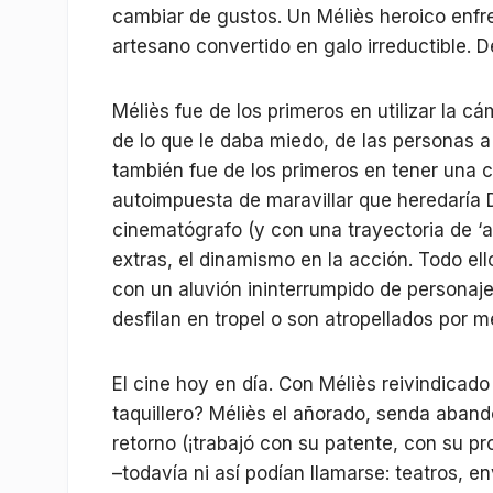
cambiar de gustos. Un Méliès heroico enfren
artesano convertido en galo irreductible.
Méliès fue de los primeros en utilizar la c
de lo que le daba miedo, de las personas a
también fue de los primeros en tener una 
autoimpuesta de maravillar que heredaría D.
cinematógrafo (y con una trayectoria de ‘a
extras, el dinamismo en la acción. Todo el
con un aluvión ininterrumpido de personaj
desfilan en tropel o son atropellados por 
El cine hoy en día. Con Méliès reivindicad
taquillero? Méliès el añorado, senda aban
retorno (¡trabajó con su patente, con su pr
–todavía ni así podían llamarse: teatros, e