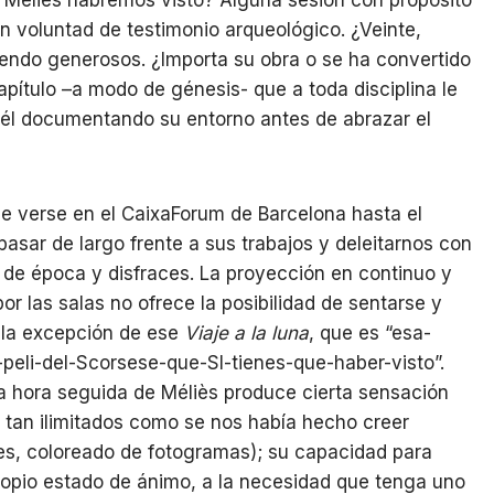
Méliès habremos visto? Alguna sesión con propósito
n voluntad de testimonio arqueológico. ¿Veinte,
Siendo generosos. ¿Importa su obra o se ha convertido
pítulo –a modo de génesis- que a toda disciplina le
él documentando su entorno antes de abrazar el
de verse en el CaixaForum de Barcelona hasta el
asar de largo frente a sus trabajos y deleitarnos con
de época y disfraces. La proyección en continuo y
r las salas no ofrece la posibilidad de sentarse y
 la excepción de ese
Viaje a la luna
, que es “esa-
peli-del-Scorsese-que-SI-tienes-que-haber-visto”.
a hora seguida de Méliès produce cierta sensación
tan ilimitados como se nos había hecho creer
nes, coloreado de fotogramas); su capacidad para
propio estado de ánimo, a la necesidad que tenga uno