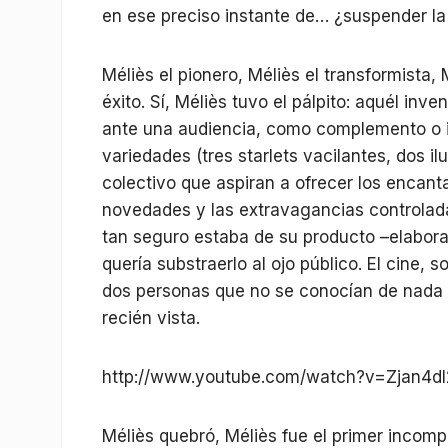
en ese preciso instante de… ¿suspender la
Méliès el pionero, Méliès el transformista
éxito. Sí, Méliès tuvo el pálpito: aquél in
ante una audiencia, como complemento o i
variedades (tres starlets vacilantes, dos il
colectivo que aspiran a ofrecer los encan
novedades y las extravagancias controlada
tan seguro estaba de su producto –elaborad
quería substraerlo al ojo público. El cine, 
dos personas que no se conocían de nada c
recién vista.
http://www.youtube.com/watch?v=Zjan4d
Méliès quebró, Méliès fue el primer incom