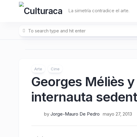
Skip
to
La simetría contradice el arte.
content
Arte
Cine
Georges Méliès y 
internauta sedent
by
Jorge-Mauro De Pedro
mayo 27, 2013