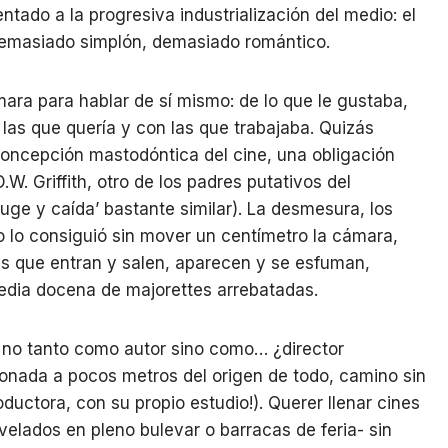
tado a la progresiva industrialización del medio: el
 Demasiado simplón, demasiado romántico.
ámara para hablar de sí mismo: de lo que le gustaba,
 las que quería y con las que trabajaba. Quizás
concepción mastodóntica del cine, una obligación
W. Griffith, otro de los padres putativos del
uge y caída’ bastante similar). La desmesura, los
lo lo consiguió sin mover un centímetro la cámara,
es que entran y salen, aparecen y se esfuman,
media docena de majorettes arrebatadas.
o no tanto como autor sino como… ¿director
donada a pocos metros del origen de todo, camino sin
oductora, con su propio estudio!). Querer llenar cines
nvelados en pleno bulevar o barracas de feria- sin