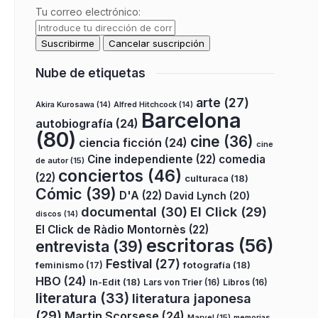
Tu correo electrónico:
Nube de etiquetas
arte
(27)
Akira Kurosawa
(14)
Alfred Hitchcock
(14)
Barcelona
autobiografía
(24)
(80)
cine
(36)
ciencia ficción
(24)
cine
Cine independiente
(22)
comedia
de autor
(15)
conciertos
(46)
(22)
culturaca
(18)
Cómic
(39)
D'A
(22)
David Lynch
(20)
documental
(30)
El Click
(29)
discos
(14)
El Click de Ràdio Montornès
(22)
escritoras
(56)
entrevista
(39)
Festival
(27)
fotografía
(18)
feminismo
(17)
HBO
(24)
In-Edit
(18)
Lars von Trier
(16)
Libros
(16)
literatura
(33)
literatura japonesa
(29)
Martin Scorsese
(24)
Marvel
(15)
memorias