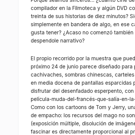
Porque seamos sinceros… ¿cuánto cine de 
compilador en la Filmoteca y algún DVD co
treinta de sus historias de diez minutos? 
simplemente en bandera de algo, en ese ca
gusta tener? ¿Acaso no comenzó también 
despendole narrativo?
El propio recorrido por la muestra que pue
próximo 24 de junio parece diseñado para p
cachivaches, sombras chinescas, carteles 
en media docena de pantallas esparcidas po
disfrutar del desenfadado esperpento, con
película-muda-del-francés-que-salía-en-la-
Como con los cartoons de Tom y Jerry, un
de empacho: los recursos del mago no son 
(exposición múltiple, disolución de imáge
fascinar es directamente proporcional al 