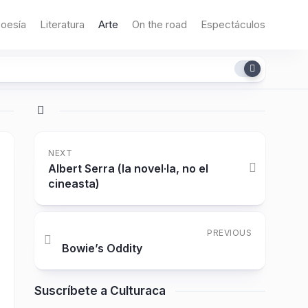
oesía
Literatura
Arte
On the road
Espectáculos
NEXT
Albert Serra (la novel·la, no el
cineasta)
PREVIOUS
Bowie’s Oddity
Suscríbete a Culturaca