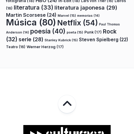
HBO
(24)
fotografía
(18)
In-Edit
(18)
Lars von Trier
(16)
Libros
literatura
(33)
literatura japonesa
(29)
(16)
Martin Scorsese
(24)
Marvel
(15)
memorias
(14)
Música
(80)
Netflix
(54)
Paul Thomas
poesía
(40)
Rock
Punk
(17)
poeta
(15)
Anderson
(14)
(32)
serie
(28)
Steven Spielberg
(22)
Stanley Kubrick
(15)
Teatro
(16)
Werner Herzog
(17)