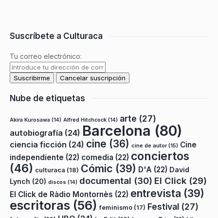
Suscríbete a Culturaca
Tu correo electrónico:
Nube de etiquetas
arte
(27)
Akira Kurosawa
(14)
Alfred Hitchcock
(14)
Barcelona
(80)
autobiografía
(24)
cine
(36)
ciencia ficción
(24)
Cine
cine de autor
(15)
conciertos
independiente
(22)
comedia
(22)
(46)
Cómic
(39)
D'A
(22)
David
culturaca
(18)
documental
(30)
El Click
(29)
Lynch
(20)
discos
(14)
entrevista
(39)
El Click de Ràdio Montornès
(22)
escritoras
(56)
Festival
(27)
feminismo
(17)