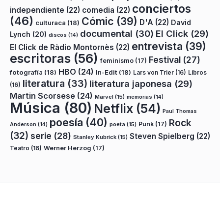
conciertos
independiente
(22)
comedia
(22)
(46)
Cómic
(39)
D'A
(22)
David
culturaca
(18)
documental
(30)
El Click
(29)
Lynch
(20)
discos
(14)
entrevista
(39)
El Click de Ràdio Montornès
(22)
escritoras
(56)
Festival
(27)
feminismo
(17)
HBO
(24)
fotografía
(18)
In-Edit
(18)
Lars von Trier
(16)
Libros
literatura
(33)
literatura japonesa
(29)
(16)
Martin Scorsese
(24)
Marvel
(15)
memorias
(14)
Música
(80)
Netflix
(54)
Paul Thomas
poesía
(40)
Rock
Punk
(17)
poeta
(15)
Anderson
(14)
(32)
serie
(28)
Steven Spielberg
(22)
Stanley Kubrick
(15)
Teatro
(16)
Werner Herzog
(17)