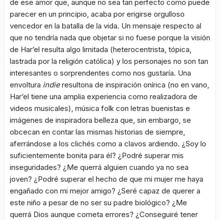
de ese amor que, aunque no sea tan perfecto como puede
parecer en un principio, acaba por erigirse orgulloso
vencedor en la batalla de la vida. Un mensaje respecto al
que no tendría nada que objetar si no fuese porque la visión
de Har’el resulta algo limitada (heterocentrista, tópica,
lastrada por la religión católica) y los personajes no son tan
interesantes o sorprendentes como nos gustaría. Una
envoltura
indie
resultona de inspiración onírica (no en vano,
Har’el tiene una amplia experiencia como realizadora de
videos musicales), música folk con letras buenistas e
imágenes de inspiradora belleza que, sin embargo, se
obcecan en contar las mismas historias de siempre,
aferrándose a los clichés como a clavos ardiendo. ¿Soy lo
suficientemente bonita para él? ¿Podré superar mis
inseguridades? ¿Me querrá alguien cuando ya no sea
joven? ¿Podré superar el hecho de que mi mujer me haya
engañado con mi mejor amigo? ¿Seré capaz de querer a
este niño a pesar de no ser su padre biológico? ¿Me
querrá Dios aunque cometa errores? ¿Conseguiré tener