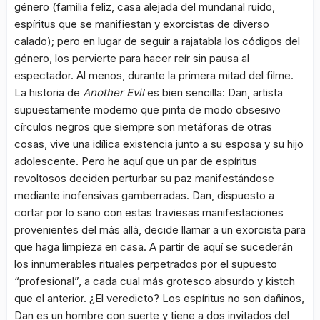
género (familia feliz, casa alejada del mundanal ruido,
espíritus que se manifiestan y exorcistas de diverso
calado); pero en lugar de seguir a rajatabla los códigos del
género, los pervierte para hacer reír sin pausa al
espectador. Al menos, durante la primera mitad del filme.
La historia de
Another Evil
es bien sencilla: Dan, artista
supuestamente moderno que pinta de modo obsesivo
círculos negros que siempre son metáforas de otras
cosas, vive una idílica existencia junto a su esposa y su hijo
adolescente. Pero he aquí que un par de espíritus
revoltosos deciden perturbar su paz manifestándose
mediante inofensivas gamberradas. Dan, dispuesto a
cortar por lo sano con estas traviesas manifestaciones
provenientes del más allá, decide llamar a un exorcista para
que haga limpieza en casa. A partir de aquí se sucederán
los innumerables rituales perpetrados por el supuesto
“profesional”, a cada cual más grotesco absurdo y kistch
que el anterior. ¿El veredicto? Los espíritus no son dañinos,
Dan es un hombre con suerte y tiene a dos invitados del