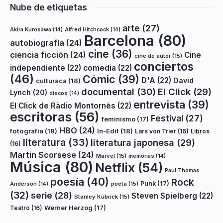
Nube de etiquetas
arte
(27)
Akira Kurosawa
(14)
Alfred Hitchcock
(14)
Barcelona
(80)
autobiografía
(24)
cine
(36)
ciencia ficción
(24)
Cine
cine de autor
(15)
conciertos
independiente
(22)
comedia
(22)
(46)
Cómic
(39)
D'A
(22)
David
culturaca
(18)
documental
(30)
El Click
(29)
Lynch
(20)
discos
(14)
entrevista
(39)
El Click de Ràdio Montornès
(22)
escritoras
(56)
Festival
(27)
feminismo
(17)
HBO
(24)
fotografía
(18)
In-Edit
(18)
Lars von Trier
(16)
Libros
literatura
(33)
literatura japonesa
(29)
(16)
Martin Scorsese
(24)
Marvel
(15)
memorias
(14)
Música
(80)
Netflix
(54)
Paul Thomas
poesía
(40)
Rock
Punk
(17)
poeta
(15)
Anderson
(14)
(32)
serie
(28)
Steven Spielberg
(22)
Stanley Kubrick
(15)
Teatro
(16)
Werner Herzog
(17)