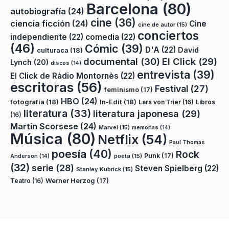
Barcelona
(80)
autobiografía
(24)
cine
(36)
ciencia ficción
(24)
Cine
cine de autor
(15)
conciertos
independiente
(22)
comedia
(22)
(46)
Cómic
(39)
D'A
(22)
David
culturaca
(18)
documental
(30)
El Click
(29)
Lynch
(20)
discos
(14)
entrevista
(39)
El Click de Ràdio Montornès
(22)
escritoras
(56)
Festival
(27)
feminismo
(17)
HBO
(24)
fotografía
(18)
In-Edit
(18)
Lars von Trier
(16)
Libros
literatura
(33)
literatura japonesa
(29)
(16)
Martin Scorsese
(24)
Marvel
(15)
memorias
(14)
Música
(80)
Netflix
(54)
Paul Thomas
poesía
(40)
Rock
Punk
(17)
poeta
(15)
Anderson
(14)
(32)
serie
(28)
Steven Spielberg
(22)
Stanley Kubrick
(15)
Teatro
(16)
Werner Herzog
(17)