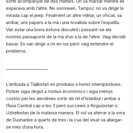
sortir acompanyat de dos militars. Un va marxar mentre ell
esperava amb l’altre. No somreien. Tampoc no va dirigir la
mirada cap el jeep. Finalment un altre militar, un oficial, va
arribar, uns papers a la mà i una tovallola sobre l’espatlla.
Van estar una bona estona discutint i passant-se els
nostres passaports de la mà d’un a la de l’altre. Vaig decidir
baixar. Es van dirigir a mi en rus però vaig entendre el
problema.
____________________
L’arribada a Tajikistan es produeix a hores intempestives.
Potser sigui degut a motius econòmics i sigui menys
costós per les aerolínies sortir de nit d’Istanbul i arribar a
l’Àsia Central cap a les 3 però succeeix a Kirguizistan o
Uzbekistan de la mateixa manera. El vol va aterrar a la vora
de Dushanbe a quarts de tres i la cua del visat va allargar-
se més d’una hora.