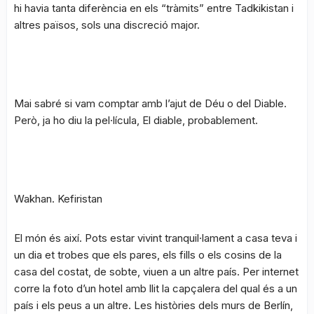
hi havia tanta diferència en els “tràmits” entre Tadkikistan i
altres països, sols una discreció major.
Mai sabré si vam comptar amb l’ajut de Déu o del Diable.
Però, ja ho diu la pel·lícula, El diable, probablement.
Wakhan. Kefiristan
El món és així. Pots estar vivint tranquil·lament a casa teva i
un dia et trobes que els pares, els fills o els cosins de la
casa del costat, de sobte, viuen a un altre país. Per internet
corre la foto d’un hotel amb llit la capçalera del qual és a un
país i els peus a un altre. Les històries dels murs de Berlín,