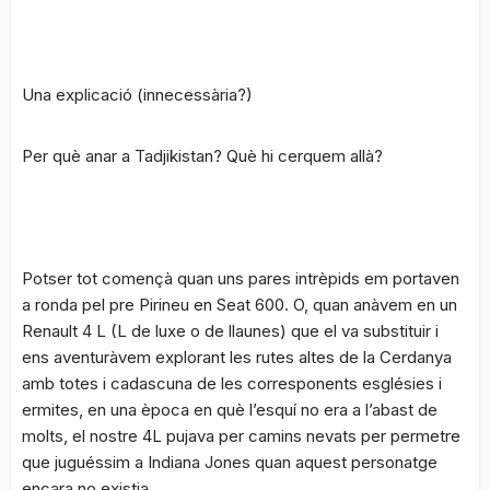
Una explicació (innecessària?)
Per què anar a Tadjikistan? Què hi cerquem allà?
Potser tot començà quan uns pares intrèpids em portaven
a ronda pel pre Pirineu en Seat 600. O, quan anàvem en un
Renault 4 L (L de luxe o de llaunes) que el va substituir i
ens aventuràvem explorant les rutes altes de la Cerdanya
amb totes i cadascuna de les corresponents esglésies i
ermites, en una època en què l’esquí no era a l’abast de
molts, el nostre 4L pujava per camins nevats per permetre
que juguéssim a Indiana Jones quan aquest personatge
encara no existia.