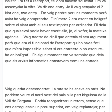
insistir. Era fet a l’aeroport, tal com havíem sol·licitat. Em va
assenyalar la xifra. Va dir one entry. Jo li vaig senyalar el 2.
Not one, two entry… Em vaig perdre per uns moments però
aviat ho vaig comprendre. El número 2 era escrit en bolígraf
sobre el visat amb el seu text imprès per ordinador. Ell deia
que qualsevol podia haver escrit allò, jo, el xofer, la mateixa
agència…. Vaig tractar de dir-li que entenia el seu argument
però que era el funcionari de l’aeroport qui ho havia fet i
que m’era impossible saber si era correcte o no escriure-
ho en bolígraf… En algun moment em va semblar que deia
que als arxius informàtics constàvem com una entrada…
Vaig quedar desconcertat. La ruta se’ns anava en orris. No
podríem veure el nord oest del país ni la part kirguissa de la
Vall de Fergana… Podria reorganitzar un retorn, sense que
ens carreguessin un preu superior, em vaig replantejar, per