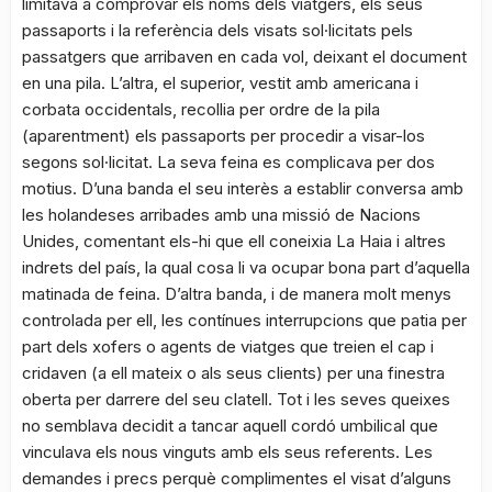
limitava a comprovar els noms dels viatgers, els seus
passaports i la referència dels visats sol·licitats pels
passatgers que arribaven en cada vol, deixant el document
en una pila. L’altra, el superior, vestit amb americana i
corbata occidentals, recollia per ordre de la pila
(aparentment) els passaports per procedir a visar-los
segons sol·licitat. La seva feina es complicava per dos
motius. D’una banda el seu interès a establir conversa amb
les holandeses arribades amb una missió de Nacions
Unides, comentant els-hi que ell coneixia La Haia i altres
indrets del país, la qual cosa li va ocupar bona part d’aquella
matinada de feina. D’altra banda, i de manera molt menys
controlada per ell, les contínues interrupcions que patia per
part dels xofers o agents de viatges que treien el cap i
cridaven (a ell mateix o als seus clients) per una finestra
oberta per darrere del seu clatell. Tot i les seves queixes
no semblava decidit a tancar aquell cordó umbilical que
vinculava els nous vinguts amb els seus referents. Les
demandes i precs perquè complimentes el visat d’alguns