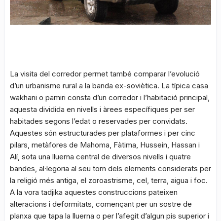
La visita del corredor permet també comparar l’evolució
d’un urbanisme rural a la banda ex-soviètica. La típica casa
wakhani o pamiri consta d’un corredor i l’habitació principal,
aquesta dividida en nivells i àrees específiques per ser
habitades segons l’edat o reservades per convidats.
Aquestes són estructurades per plataformes i per cinc
pilars, metàfores de Mahoma, Fàtima, Hussein, Hassan i
Alí, sota una lluerna central de diversos nivells i quatre
bandes, al·legoria al seu torn dels elements considerats per
la religió més antiga, el zoroastrisme, cel, terra, aigua i foc.
A la vora tadjika aquestes construccions pateixen
alteracions i deformitats, començant per un sostre de
planxa que tapa la lluerna o per l’afegit d’algun pis superior i