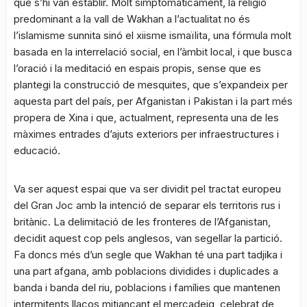
que s’hi van establir. Molt simptomàticament, la religió
predominant a la vall de Wakhan a l’actualitat no és
l’islamisme sunnita sinó el xiisme ismaïlita, una fórmula molt
basada en la interrelació social, en l’àmbit local, i que busca
l’oració i la meditació en espais propis, sense que es
plantegi la construcció de mesquites, que s’expandeix per
aquesta part del país, per Afganistan i Pakistan i la part més
propera de Xina i que, actualment, representa una de les
màximes entrades d’ajuts exteriors per infraestructures i
educació.
Va ser aquest espai que va ser dividit pel tractat europeu
del Gran Joc amb la intenció de separar els territoris rus i
britànic. La delimitació de les fronteres de l’Afganistan,
decidit aquest cop pels anglesos, van segellar la partició.
Fa doncs més d’un segle que Wakhan té una part tadjika i
una part afgana, amb poblacions dividides i duplicades a
banda i banda del riu, poblacions i famílies que mantenen
intermitents llaços mitjançant el mercadeig, celebrat de