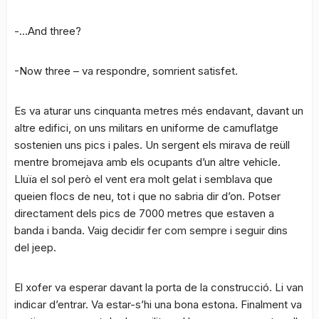
-…And three?
-Now three – va respondre, somrient satisfet.
Es va aturar uns cinquanta metres més endavant, davant un
altre edifici, on uns militars en uniforme de camuflatge
sostenien uns pics i pales. Un sergent els mirava de reüll
mentre bromejava amb els ocupants d’un altre vehicle.
Lluïa el sol però el vent era molt gelat i semblava que
queien flocs de neu, tot i que no sabria dir d’on. Potser
directament dels pics de 7000 metres que estaven a
banda i banda. Vaig decidir fer com sempre i seguir dins
del jeep.
El xofer va esperar davant la porta de la construcció. Li van
indicar d’entrar. Va estar-s’hi una bona estona. Finalment va