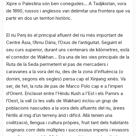
Xipre o Palestina són ben conegudes… A Tadjikistan, vora
de 1890, russos i anglesos van delimitar una frontera que va
partir en dos un territori històric.
El riu Penj és el principal afluent del riu més important de
Centre Àsia, l’Amu Dària, l’Oxus de l’antiguitat. Seguint el
seu curs superior, durant uns centenars de kilòmetres, està
el corredor de Wakhan… Era una de les vies principals de la
Ruta de la Seda permetent el pas de mercaders i
caravanes a la vora del riu, des de la zona d’influència (o
domini, segons els segles) persa cap el Xinjiang xinès. Va
ser, de fet, la ruta de pas de Marco Polo cap e a l’imperi
d’Orient. Enclavat entre l’Hindu Kush a l’Est i els Pamirs a
l’Oest, la vall (o les valls de Wakhan) inclou un grup de
poblacions nascudes a la vora dels afluents del riu, àrees
fèrtils al mig d’un terreny àrid i difícil. Allà tenien una
civilització, llengua i cultura pròpies, fruit tant dels habitants
originaris com dels múltiples i successius imperis i invasors