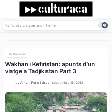
Skip
to
content
On the road
Wakhan i Kefiristan: apunts d’un
viatge a Tadjikistan Part 3
by
Antoni Peris i Grao
septiembre 18, 2013