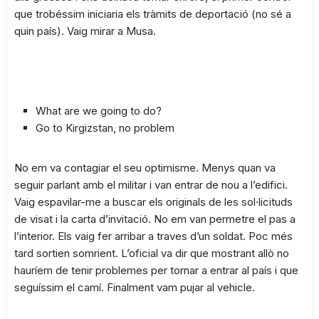
que trobéssim iniciaria els tràmits de deportació (no sé a
quin país). Vaig mirar a Musa.
What are we going to do?
Go to Kirgizstan, no problem
No em va contagiar el seu optimisme. Menys quan va
seguir parlant amb el militar i van entrar de nou a l’edifici.
Vaig espavilar-me a buscar els originals de les sol·licituds
de visat i la carta d’invitació. No em van permetre el pas a
l’interior. Els vaig fer arribar a traves d’un soldat. Poc més
tard sortien somrient. L’oficial va dir que mostrant allò no
hauríem de tenir problemes per tornar a entrar al país i que
seguíssim el camí. Finalment vam pujar al vehicle.