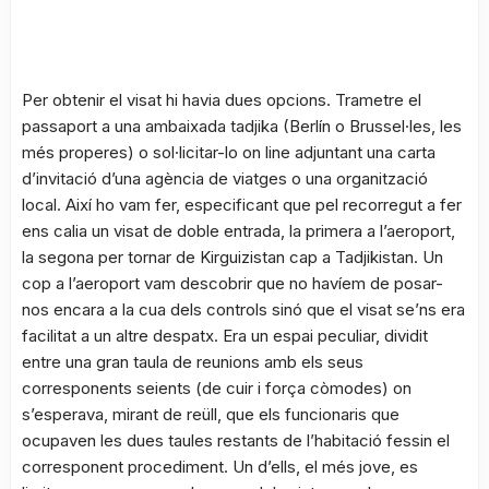
Per obtenir el visat hi havia dues opcions. Trametre el
passaport a una ambaixada tadjika (Berlín o Brussel·les, les
més properes) o sol·licitar-lo on line adjuntant una carta
d’invitació d’una agència de viatges o una organització
local. Així ho vam fer, especificant que pel recorregut a fer
ens calia un visat de doble entrada, la primera a l’aeroport,
la segona per tornar de Kirguizistan cap a Tadjikistan. Un
cop a l’aeroport vam descobrir que no havíem de posar-
nos encara a la cua dels controls sinó que el visat se’ns era
facilitat a un altre despatx. Era un espai peculiar, dividit
entre una gran taula de reunions amb els seus
corresponents seients (de cuir i força còmodes) on
s’esperava, mirant de reüll, que els funcionaris que
ocupaven les dues taules restants de l’habitació fessin el
corresponent procediment. Un d’ells, el més jove, es