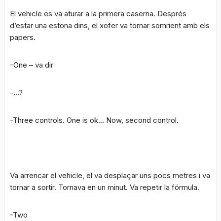
El vehicle es va aturar a la primera caserna. Després
d’estar una estona dins, el xofer va tornar somrient amb els
papers.
-One – va dir
-…?
-Three controls. One is ok… Now, second control.
Va arrencar el vehicle, el va desplaçar uns pocs metres i va
tornar a sortir. Tornava en un minut. Va repetir la fórmula.
-Two