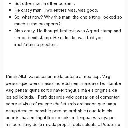
But other man in other border…
He crazy man. Two entries visa, visa good.
So, what now? Why this man, the one sitting, looked so
much at the passports?
Also crazy. He thought first exit was Airport stamp and
second exit stamp. He didn’t know. I told you
imch’allah no problem.
L’inch Allah va ressonar molta estona a meu cap. Vaig
pensar que jo era massa incrèdul i em mancava fe. I també
vaig pensar quina sort d’haver tingut a mà els originals de
les sol·licituds… Però després vaig pensar en el comentari
sobre el visat d’una entrada fet amb ordinador, que tanta
estupidesa és possible però no probable i que tots els
acords, havien tingut lloc no sols en llengua estranya per
mi, però lluny de la mirada pròpia i dels soldats… Potser no