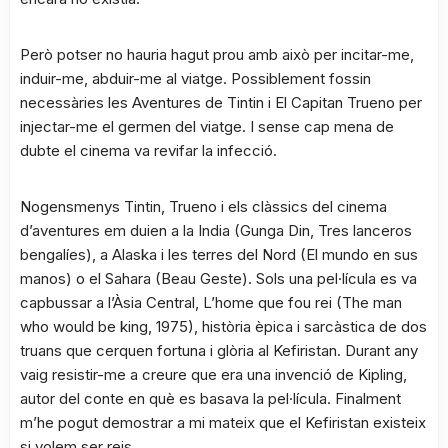
Però potser no hauria hagut prou amb això per incitar-me,
induir-me, abduir-me al viatge. Possiblement fossin
necessàries les Aventures de Tintin i El Capitan Trueno per
injectar-me el germen del viatge. I sense cap mena de
dubte el cinema va revifar la infecció.
Nogensmenys Tintin, Trueno i els clàssics del cinema
d’aventures em duien a la India (Gunga Din, Tres lanceros
bengalíes), a Alaska i les terres del Nord (El mundo en sus
manos) o el Sahara (Beau Geste). Sols una pel·lícula es va
capbussar a l’Àsia Central, L’home que fou rei (The man
who would be king, 1975), història èpica i sarcàstica de dos
truans que cerquen fortuna i glòria al Kefiristan. Durant any
vaig resistir-me a creure que era una invenció de Kipling,
autor del conte en què es basava la pel·lícula. Finalment
m’he pogut demostrar a mi mateix que el Kefiristan existeix
si volem ser reis.