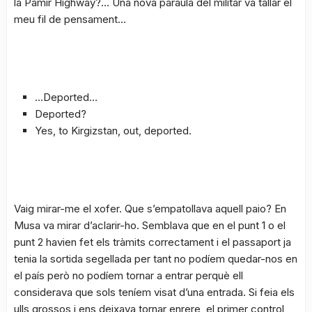
la Pamir Highway?… Una nova paraula del militar va tallar el
meu fil de pensament…
…Deported…
Deported?
Yes, to Kirgizstan, out, deported.
Vaig mirar-me el xofer. Que s’empatollava aquell paio? En
Musa va mirar d’aclarir-ho. Semblava que en el punt 1 o el
punt 2 havien fet els tràmits correctament i el passaport ja
tenia la sortida segellada per tant no podíem quedar-nos en
el país però no podíem tornar a entrar perquè ell
considerava que sols teníem visat d’una entrada. Si feia els
ulls grossos i ens deixava tornar enrere, el primer control