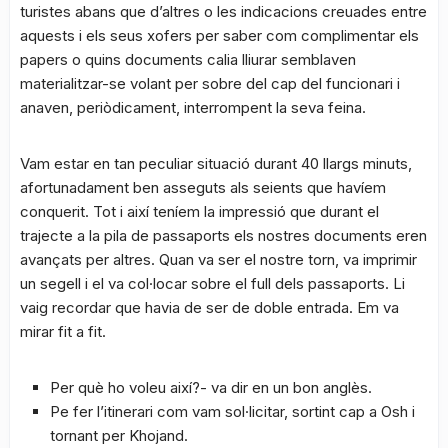
turistes abans que d’altres o les indicacions creuades entre
aquests i els seus xofers per saber com complimentar els
papers o quins documents calia lliurar semblaven
materialitzar-se volant per sobre del cap del funcionari i
anaven, periòdicament, interrompent la seva feina.
Vam estar en tan peculiar situació durant 40 llargs minuts,
afortunadament ben asseguts als seients que havíem
conquerit. Tot i així teníem la impressió que durant el
trajecte a la pila de passaports els nostres documents eren
avançats per altres. Quan va ser el nostre torn, va imprimir
un segell i el va col·locar sobre el full dels passaports. Li
vaig recordar que havia de ser de doble entrada. Em va
mirar fit a fit.
Per què ho voleu així?- va dir en un bon anglès.
Pe fer l’itinerari com vam sol·licitar, sortint cap a Osh i
tornant per Khojand.