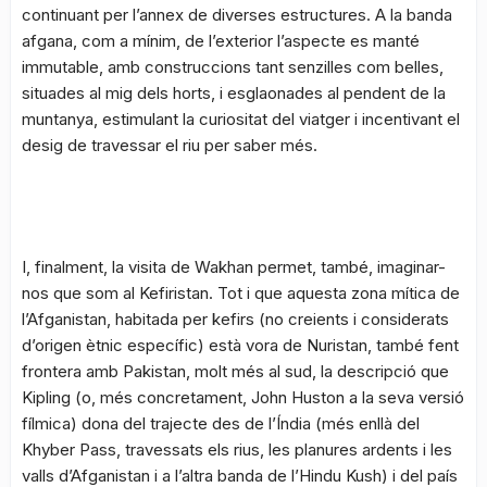
continuant per l’annex de diverses estructures. A la banda
afgana, com a mínim, de l’exterior l’aspecte es manté
immutable, amb construccions tant senzilles com belles,
situades al mig dels horts, i esglaonades al pendent de la
muntanya, estimulant la curiositat del viatger i incentivant el
desig de travessar el riu per saber més.
I, finalment, la visita de Wakhan permet, també, imaginar-
nos que som al Kefiristan. Tot i que aquesta zona mítica de
l’Afganistan, habitada per kefirs (no creients i considerats
d’origen ètnic específic) està vora de Nuristan, també fent
frontera amb Pakistan, molt més al sud, la descripció que
Kipling (o, més concretament, John Huston a la seva versió
fílmica) dona del trajecte des de l’Índia (més enllà del
Khyber Pass, travessats els rius, les planures ardents i les
valls d’Afganistan i a l’altra banda de l’Hindu Kush) i del país