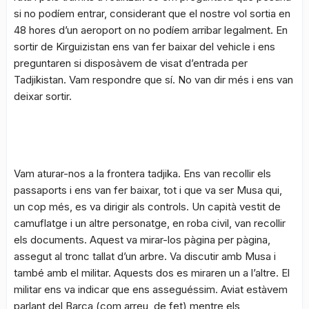
si no podíem entrar, considerant que el nostre vol sortia en
48 hores d’un aeroport on no podíem arribar legalment. En
sortir de Kirguizistan ens van fer baixar del vehicle i ens
preguntaren si disposàvem de visat d’entrada per
Tadjikistan. Vam respondre que sí. No van dir més i ens van
deixar sortir.
Vam aturar-nos a la frontera tadjika. Ens van recollir els
passaports i ens van fer baixar, tot i que va ser Musa qui,
un cop més, es va dirigir als controls. Un capità vestit de
camuflatge i un altre personatge, en roba civil, van recollir
els documents. Aquest va mirar-los pàgina per pàgina,
assegut al tronc tallat d’un arbre. Va discutir amb Musa i
també amb el militar. Aquests dos es miraren un a l’altre. El
militar ens va indicar que ens asseguéssim. Aviat estàvem
parlant del Barça (com arreu, de fet) mentre els