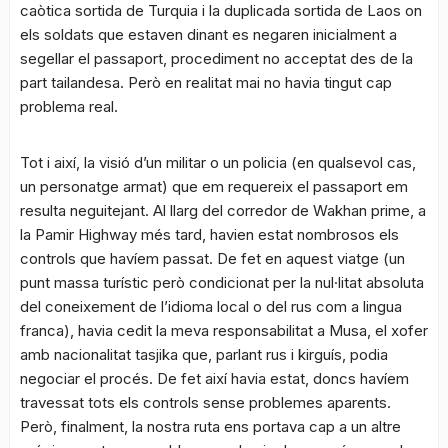
caòtica sortida de Turquia i la duplicada sortida de Laos on
els soldats que estaven dinant es negaren inicialment a
segellar el passaport, procediment no acceptat des de la
part tailandesa. Però en realitat mai no havia tingut cap
problema real.
Tot i així, la visió d’un militar o un policia (en qualsevol cas,
un personatge armat) que em requereix el passaport em
resulta neguitejant. Al llarg del corredor de Wakhan prime, a
la Pamir Highway més tard, havien estat nombrosos els
controls que havíem passat. De fet en aquest viatge (un
punt massa turístic però condicionat per la nul·litat absoluta
del coneixement de l’idioma local o del rus com a lingua
franca), havia cedit la meva responsabilitat a Musa, el xofer
amb nacionalitat tasjika que, parlant rus i kirguís, podia
negociar el procés. De fet així havia estat, doncs havíem
travessat tots els controls sense problemes aparents.
Però, finalment, la nostra ruta ens portava cap a un altre