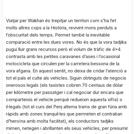
Viatjar per Wakhan és trepitjar un territori com s’ha fet
molts altres cops a la Història, revivint mons perduts a
l’obscuritat dels temps. Permet també la inevitable
comparació entre les dues vores. No és que la vora tadjika
pugui lluir grans recursos però el volum de tràfic de 4×4
contrasta amb les petites caravanes d’ases i l’ocasional
motocicleta que circulen per la carretera bessona de la
vora afgana. En aquest sentit, no deixa de cridar l’atenció a
tot el país el culte als vehicles. Siguin obtinguts de negocis
onerosos legals (els taxistes cobren 70 centaus de dòlar
per kilòmetre per passatger i cal negociar dur encara que
comparteixis el vehicle perquè redueixin aquesta xifra) o
il·legals (tot el curs del Penj alterna trams de gran fúria amb
ràpids amb zones tranquil·les que permeten el contraban
d’heroïna amb molta facilitat), els conductors tadjiks
mimen, netegen i abrillanten els seus vehicles, per presumir