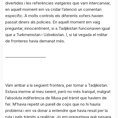
divertides i les referències viatgeres que vam intercanviar,
en aquell moment em va cridar l’atenció un comentari
específic. A molts controls els diferents xofers havien
passat diners als policies. En aquell moment em vaig
preguntar, innocentment, si a Tadjikistan funcionaven igual
que a Turkmenistan i Uzbekistan. I, si tal vegada el militar
de fronteres havia demanat més.
______________________
Vam arribar a la següent frontera, per tornar a Tadjikistan.
Estava inerme al meu seient, però no més tranquil, malgrat
l’absoluta indiferència de Musa pel tràmit que havíem de
fer. M’havia repetit un parell de cops que no hi hauria
problema i em va donar a entendre que havia resat per la
ruta i pels tràmits a realitzar. Jo em preguntava què pesaria