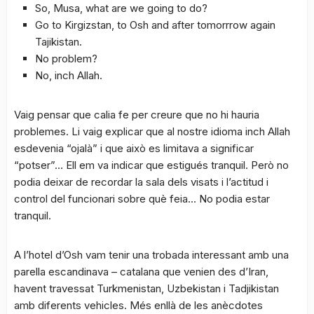
So, Musa, what are we going to do?
Go to Kirgizstan, to Osh and after tomorrrow again
Tajikistan.
No problem?
No, inch Allah.
Vaig pensar que calia fe per creure que no hi hauria
problemes. Li vaig explicar que al nostre idioma inch Allah
esdevenia “ojalà” i que això es limitava a significar
“potser”… Ell em va indicar que estigués tranquil. Però no
podia deixar de recordar la sala dels visats i l’actitud i
control del funcionari sobre què feia… No podia estar
tranquil.
A l’hotel d’Osh vam tenir una trobada interessant amb una
parella escandinava – catalana que venien des d’Iran,
havent travessat Turkmenistan, Uzbekistan i Tadjikistan
amb diferents vehicles. Més enllà de les anècdotes