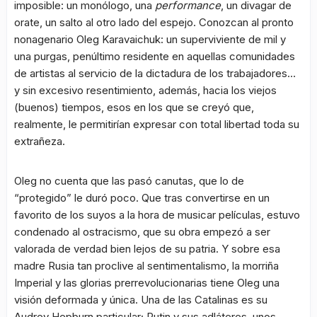
imposible: un monólogo, una
performance
, un divagar de
orate, un salto al otro lado del espejo. Conozcan al pronto
nonagenario Oleg Karavaichuk: un superviviente de mil y
una purgas, penúltimo residente en aquellas comunidades
de artistas al servicio de la dictadura de los trabajadores…
y sin excesivo resentimiento, además, hacia los viejos
(buenos) tiempos, esos en los que se creyó que,
realmente, le permitirían expresar con total libertad toda su
extrañeza.
Oleg no cuenta que las pasó canutas, que lo de
“protegido” le duró poco. Que tras convertirse en un
favorito de los suyos a la hora de musicar películas, estuvo
condenado al ostracismo, que su obra empezó a ser
valorada de verdad bien lejos de su patria. Y sobre esa
madre Rusia tan proclive al sentimentalismo, la morriña
Imperial y las glorias prerrevolucionarias tiene Oleg una
visión deformada y única. Una de las Catalinas es su
Audrey Hepburn particular; Putin y sus adláteres, unos