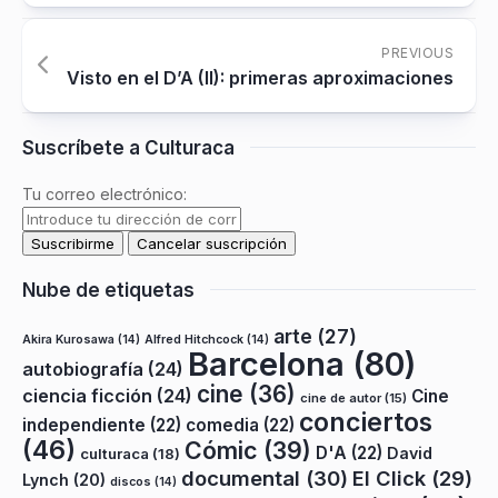
PREVIOUS
Visto en el D’A (II): primeras aproximaciones
Suscríbete a Culturaca
Tu correo electrónico:
Nube de etiquetas
arte
(27)
Akira Kurosawa
(14)
Alfred Hitchcock
(14)
Barcelona
(80)
autobiografía
(24)
cine
(36)
ciencia ficción
(24)
Cine
cine de autor
(15)
conciertos
independiente
(22)
comedia
(22)
(46)
Cómic
(39)
D'A
(22)
David
culturaca
(18)
documental
(30)
El Click
(29)
Lynch
(20)
discos
(14)