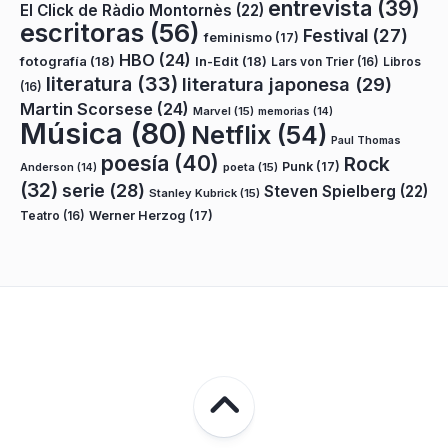
entrevista
(39)
El Click de Ràdio Montornès
(22)
escritoras
(56)
Festival
(27)
feminismo
(17)
HBO
(24)
fotografía
(18)
In-Edit
(18)
Lars von Trier
(16)
Libros
literatura
(33)
literatura japonesa
(29)
(16)
Martin Scorsese
(24)
Marvel
(15)
memorias
(14)
Música
(80)
Netflix
(54)
Paul Thomas
poesía
(40)
Rock
Punk
(17)
poeta
(15)
Anderson
(14)
(32)
serie
(28)
Steven Spielberg
(22)
Stanley Kubrick
(15)
Teatro
(16)
Werner Herzog
(17)