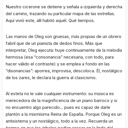
Nuestro cicerone se detiene y señala a izquierda y derecha
del camino, trazando su particular mapa de las estrellas.
Aquí vivió este, allí habitó aquél. Qué tiempos.
Las manos de Oleg son gruesas, más propias de un obrero
fabril que de un pianista de dedos finos. Más que
interpretar, Oleg ejecuta: huye continuamente de la melodía
hermosa (esa “consonancia” necesaria, con todo, para
hacer válido el contraste) y se emplea a fondo en las
“disonancias”: aporrea, improvisa, descoloca. Él, nostálgico
de los zares, le declara la guerra al clasicismo.
Al esteta no le vale cualquier instrumento: su música es
merecedora de la magnificencia de un piano barroco y si
no encuentro algo parecido… pues es capaz de darle
plantón a la mismísima Reina de España. Porque Oleg es un
antisistema y un nostálgico, todo a la vez. Recuerda un
tiempo en que los árboles podían crecer en la linde del