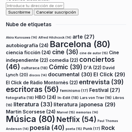
Nube de etiquetas
arte
(27)
Akira Kurosawa
(14)
Alfred Hitchcock
(14)
Barcelona
(80)
autobiografía
(24)
cine
(36)
ciencia ficción
(24)
Cine
cine de autor
(15)
conciertos
independiente
(22)
comedia
(22)
(46)
Cómic
(39)
D'A
(22)
David
culturaca
(18)
documental
(30)
El Click
(29)
Lynch
(20)
discos
(14)
entrevista
(39)
El Click de Ràdio Montornès
(22)
escritoras
(56)
Festival
(27)
feminismo
(17)
HBO
(24)
fotografía
(18)
In-Edit
(18)
Lars von Trier
(16)
Libros
literatura
(33)
literatura japonesa
(29)
(16)
Martin Scorsese
(24)
Marvel
(15)
memorias
(14)
Música
(80)
Netflix
(54)
Paul Thomas
poesía
(40)
Rock
Punk
(17)
poeta
(15)
Anderson
(14)