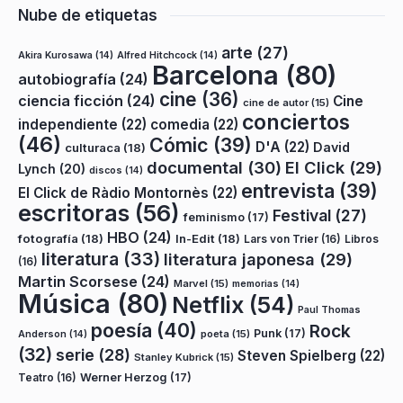
Nube de etiquetas
arte
(27)
Akira Kurosawa
(14)
Alfred Hitchcock
(14)
Barcelona
(80)
autobiografía
(24)
cine
(36)
ciencia ficción
(24)
Cine
cine de autor
(15)
conciertos
independiente
(22)
comedia
(22)
(46)
Cómic
(39)
D'A
(22)
David
culturaca
(18)
documental
(30)
El Click
(29)
Lynch
(20)
discos
(14)
entrevista
(39)
El Click de Ràdio Montornès
(22)
escritoras
(56)
Festival
(27)
feminismo
(17)
HBO
(24)
fotografía
(18)
In-Edit
(18)
Lars von Trier
(16)
Libros
literatura
(33)
literatura japonesa
(29)
(16)
Martin Scorsese
(24)
Marvel
(15)
memorias
(14)
Música
(80)
Netflix
(54)
Paul Thomas
poesía
(40)
Rock
Punk
(17)
poeta
(15)
Anderson
(14)
(32)
serie
(28)
Steven Spielberg
(22)
Stanley Kubrick
(15)
Teatro
(16)
Werner Herzog
(17)