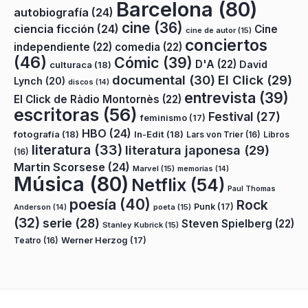
Barcelona
(80)
autobiografía
(24)
cine
(36)
ciencia ficción
(24)
Cine
cine de autor
(15)
conciertos
independiente
(22)
comedia
(22)
(46)
Cómic
(39)
D'A
(22)
David
culturaca
(18)
documental
(30)
El Click
(29)
Lynch
(20)
discos
(14)
entrevista
(39)
El Click de Ràdio Montornès
(22)
escritoras
(56)
Festival
(27)
feminismo
(17)
HBO
(24)
fotografía
(18)
In-Edit
(18)
Lars von Trier
(16)
Libros
literatura
(33)
literatura japonesa
(29)
(16)
Martin Scorsese
(24)
Marvel
(15)
memorias
(14)
Música
(80)
Netflix
(54)
Paul Thomas
poesía
(40)
Rock
Punk
(17)
poeta
(15)
Anderson
(14)
(32)
serie
(28)
Steven Spielberg
(22)
Stanley Kubrick
(15)
Teatro
(16)
Werner Herzog
(17)