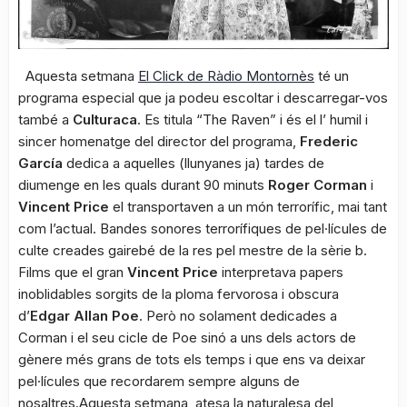
Aquesta setmana
El Click de Ràdio Montornès
té un
programa especial que ja podeu escoltar i descarregar-vos
també a
Culturaca
. Es titula “The Raven” i és el l’ humil i
sincer homenatge del director del programa,
Frederic
García
dedica a aquelles (llunyanes ja) tardes de
diumenge en les quals durant 90 minuts
Roger Corman
i
Vincent Price
el transportaven a un món terrorífic, mai tant
com l’actual. Bandes sonores terrorífiques de pel·lícules de
culte creades gairebé de la res pel mestre de la sèrie b.
Films que el gran
Vincent Price
interpretava papers
inoblidables sorgits de la ploma fervorosa i obscura
d’
Edgar Allan Poe
. Però no solament dedicades a
Corman i el seu cicle de Poe sinó a uns dels actors de
gènere més grans de tots els temps i que ens va deixar
pel·lícules que recordarem sempre alguns de
nosaltres.Aquesta setmana, atesa la naturalesa del