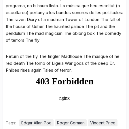
programa, no hi haurà llista. La música que heu escoltat (o
escoltareu) pertany a les bandes sonores de les pel.lícules:
The raven Diary of a madman Tower of London The fall of
the house of Usher The haunted palace The pit and the
pendulum The mad magician The oblong box The comedy
of terrors The fly
Return of the fly The tingler Madhouse The masque of he
red death The tomb of Ligeia War gods of the deep Dr.
Phibes rises again Tales of terror.
Tags:
Edgar Allan Poe
Roger Corman
Vincent Price