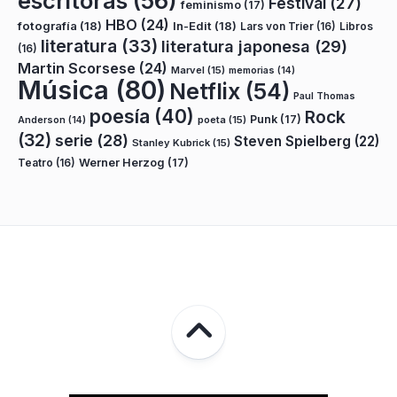
escritoras
(56)
Festival
(27)
feminismo
(17)
HBO
(24)
fotografía
(18)
In-Edit
(18)
Lars von Trier
(16)
Libros
literatura
(33)
literatura japonesa
(29)
(16)
Martin Scorsese
(24)
Marvel
(15)
memorias
(14)
Música
(80)
Netflix
(54)
Paul Thomas
poesía
(40)
Rock
Punk
(17)
poeta
(15)
Anderson
(14)
(32)
serie
(28)
Steven Spielberg
(22)
Stanley Kubrick
(15)
Teatro
(16)
Werner Herzog
(17)