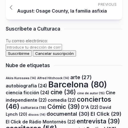
PREVIOUS
August: Osage County, la familia asfixia
Suscríbete a Culturaca
Tu correo electrónico:
Nube de etiquetas
arte
(27)
Akira Kurosawa
(14)
Alfred Hitchcock
(14)
Barcelona
(80)
autobiografía
(24)
cine
(36)
ciencia ficción
(24)
Cine
cine de autor
(15)
conciertos
independiente
(22)
comedia
(22)
(46)
Cómic
(39)
D'A
(22)
David
culturaca
(18)
documental
(30)
El Click
(29)
Lynch
(20)
discos
(14)
entrevista
(39)
El Click de Ràdio Montornès
(22)