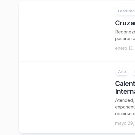
Featured
Cruzan
Reconozc
pasaron a
enero 13,
Arte
Calent
Intern
Atended, 
exponente
reunirse 
mayo 29,