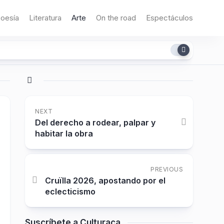
oesía
Literatura
Arte
On the road
Espectáculos
NEXT
Del derecho a rodear, palpar y
habitar la obra
PREVIOUS
Cruïlla 2026, apostando por el
eclecticismo
Suscríbete a Culturaca