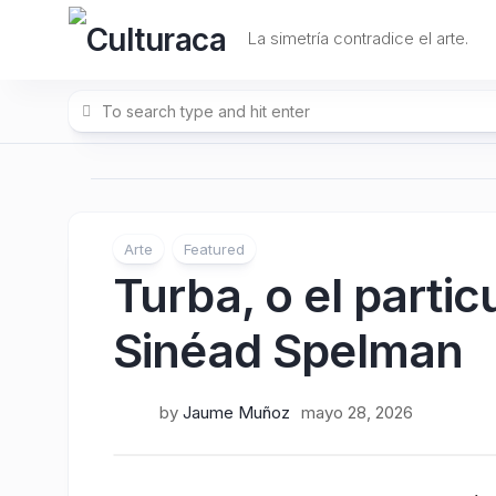
Skip
to
La simetría contradice el arte.
content
Arte
Featured
Turba, o el partic
Sinéad Spelman
by
Jaume Muñoz
mayo 28, 2026