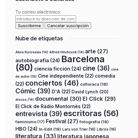
Tu correo electrónico:
Nube de etiquetas
arte
(27)
Akira Kurosawa
(14)
Alfred Hitchcock
(14)
Barcelona
autobiografía
(24)
(80)
cine
(36)
ciencia ficción
(24)
cine
Cine independiente
(22)
comedia
de autor
(15)
conciertos
(46)
(22)
culturaca
(18)
Cómic
(39)
D'A
(22)
David Lynch
(20)
documental
(30)
El Click
(29)
discos
(14)
El Click de Ràdio Montornès
(22)
escritoras
(56)
entrevista
(39)
Festival
(27)
fotografía
(18)
feminismo
(17)
HBO
(24)
In-Edit
(18)
Lars von Trier
(16)
Libros
(16)
literatura
(33)
literatura japonesa