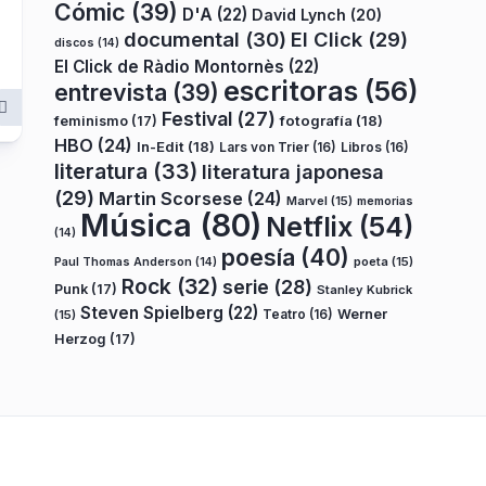
Cómic
(39)
D'A
(22)
David Lynch
(20)
documental
(30)
El Click
(29)
discos
(14)
El Click de Ràdio Montornès
(22)
escritoras
(56)
entrevista
(39)
Festival
(27)
fotografía
(18)
feminismo
(17)
HBO
(24)
In-Edit
(18)
Lars von Trier
(16)
Libros
(16)
literatura
(33)
literatura japonesa
(29)
Martin Scorsese
(24)
Marvel
(15)
memorias
Música
(80)
Netflix
(54)
(14)
poesía
(40)
poeta
(15)
Paul Thomas Anderson
(14)
Rock
(32)
serie
(28)
Punk
(17)
Stanley Kubrick
Steven Spielberg
(22)
Teatro
(16)
Werner
(15)
Herzog
(17)