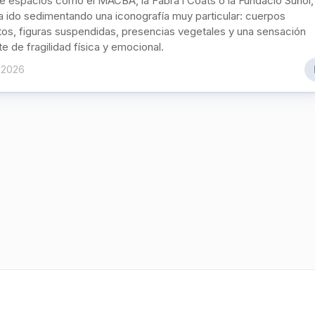
de espacios como el MACBA, la Fabra i Coats o la Fundació Suñol,
a ido sedimentando una iconografía muy particular: cuerpos
os, figuras suspendidas, presencias vegetales y una sensación
te de fragilidad física y emocional.
 2026