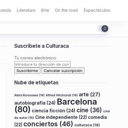
oesía
Literatura
Arte
On the road
Espectáculos
Suscríbete a Culturaca
Tu correo electrónico:
Nube de etiquetas
arte
(27)
Akira Kurosawa
(14)
Alfred Hitchcock
(14)
Barcelona
autobiografía
(24)
(80)
cine
(36)
ciencia ficción
(24)
cine
Cine independiente
(22)
comedia
de autor
(15)
conciertos
(46)
(22)
culturaca
(18)