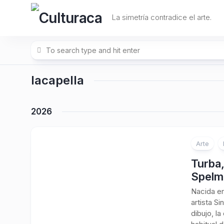
Skip
to
La simetría contradice el arte.
content
lacapella
2026
Arte
Turba,
Spelm
Nacida en
artista S
dibujo, l