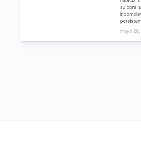
habitual 
su obra h
incomplet
persisten
mayo 28,