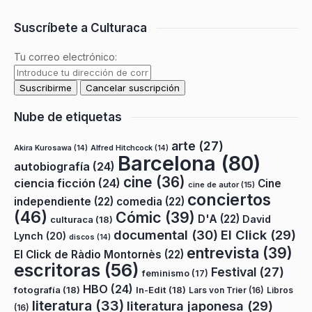
Suscríbete a Culturaca
Tu correo electrónico:
Nube de etiquetas
arte
(27)
Akira Kurosawa
(14)
Alfred Hitchcock
(14)
Barcelona
(80)
autobiografía
(24)
cine
(36)
ciencia ficción
(24)
Cine
cine de autor
(15)
conciertos
independiente
(22)
comedia
(22)
(46)
Cómic
(39)
D'A
(22)
David
culturaca
(18)
documental
(30)
El Click
(29)
Lynch
(20)
discos
(14)
entrevista
(39)
El Click de Ràdio Montornès
(22)
escritoras
(56)
Festival
(27)
feminismo
(17)
HBO
(24)
fotografía
(18)
In-Edit
(18)
Lars von Trier
(16)
Libros
literatura
(33)
literatura japonesa
(29)
(16)