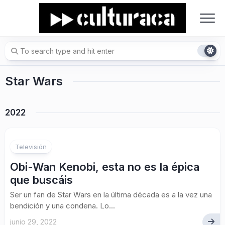
Skip
to
content
Star Wars
2022
Televisión
Obi-Wan Kenobi, esta no es la épica
que buscáis
Ser un fan de Star Wars en la última década es a la vez una
bendición y una condena. Lo...
junio 29, 2022